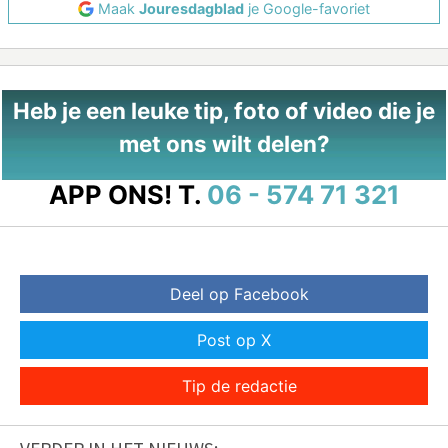
Maak
Jouresdagblad
je Google-favoriet
Heb je een leuke tip, foto of video die je
met ons wilt delen?
APP ONS!
T.
06 - 574 71 321
Deel op Facebook
Post op X
Tip de redactie