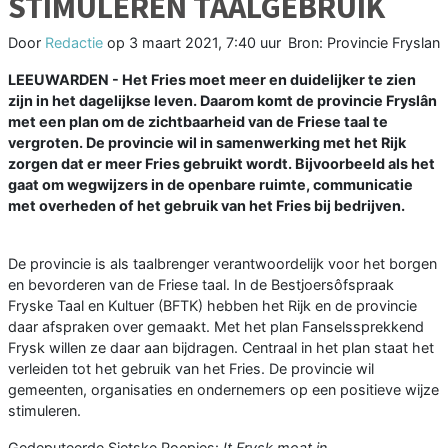
STIMULEREN TAALGEBRUIK
Door
Redactie
op
3 maart 2021, 7:40 uur
Bron: Provincie Fryslan
LEEUWARDEN - Het Fries moet meer en duidelijker te zien
zijn in het dagelijkse leven. Daarom komt de provincie Fryslân
met een plan om de zichtbaarheid van de Friese taal te
vergroten. De provincie wil in samenwerking met het Rijk
zorgen dat er meer Fries gebruikt wordt. Bijvoorbeeld als het
gaat om wegwijzers in de openbare ruimte, communicatie
met overheden of het gebruik van het Fries bij bedrijven.
De provincie is als taalbrenger verantwoordelijk voor het borgen
en bevorderen van de Friese taal. In de Bestjoersôfspraak
Fryske Taal en Kultuer (BFTK) hebben het Rijk en de provincie
daar afspraken over gemaakt. Met het plan Fanselssprekkend
Frysk willen ze daar aan bijdragen. Centraal in het plan staat het
verleiden tot het gebruik van het Fries. De provincie wil
gemeenten, organisaties en ondernemers op een positieve wijze
stimuleren.
Gedeputeerde Sietske Poepjes:
It Frysk moat in