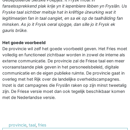
fanselssprekkend plak krije yn it iepenbiere libben yn Fryslân. Us
Fryske taal sichtber meitsje hat in krêftige útwurking wat it
legitimearjen fan in taal oangiet, en sa ek op de taalhâlding fan
minsken. As jo it Frysk oeral sjogge, dan sille jo it Frysk ek
gauris brûke.
Het goede voorbeeld
De provincie wil zelf het goede voorbeeld geven. Het Fries moet
volledig en functioneel zichtbaar worden in zowel de interne als
externe communicatie. De provincie zal de Friese taal een meer
vooraanstaande plek geven in het personeelsbeleid, digitale
communicatie en de eigen publieke ruimte. De provincie gaat in
overleg met het Rijk over de landelijke overheidscampagnes.
Inzet is dat campagnes die Fryslân raken op zijn minst tweetalig
zijn. De Friese versie moet dan ook tegelijk beschikbaar komen
met de Nederlandse versie.
provincie
,
taal
,
fries