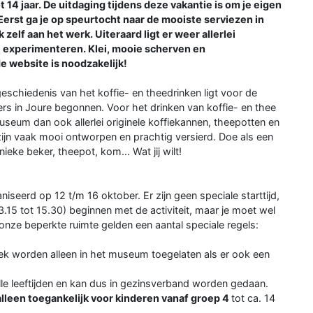
t 14 jaar. De uitdaging tijdens deze vakantie is om je eigen
 Eerst ga je op speurtocht naar de mooiste serviezen in
elf aan het werk. Uiteraard ligt er weer allerlei
unt experimenteren. Klei, mooie scherven en
de website is noodzakelijk!
geschiedenis van het koffie- en theedrinken ligt voor de
s in Joure begonnen. Voor het drinken van koffie- en thee
useum dan ook allerlei originele koffiekannen, theepotten en
 zijn vaak mooi ontworpen en prachtig versierd. Doe als een
ieke beker, theepot, kom… Wat jij wilt!
seerd op 12 t/m 16 oktober. Er zijn geen speciale starttijd,
.15 tot 15.30) beginnen met de activiteit, maar je moet wel
nze beperkte ruimte gelden een aantal speciale regels:
ek worden alleen in het museum toegelaten als er ook een
lle leeftijden en kan dus in gezinsverband worden gedaan.
alleen toegankelijk voor kinderen vanaf groep 4
tot ca. 14