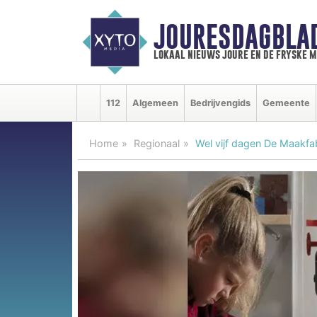
JOURESDAGBLA
lokaal nieuws joure en de fryske 
112
Algemeen
Bedrijvengids
Gemeente
Home
Regionaal
Wel vijf dagen De Maakfab