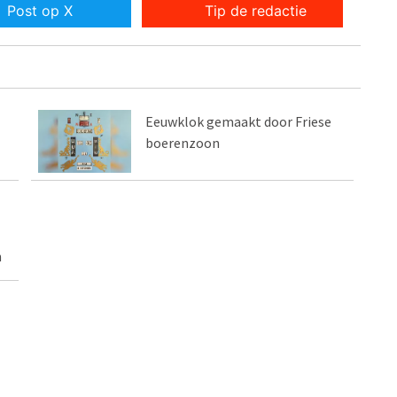
Post op X
Tip de redactie
Eeuwklok gemaakt door Friese
boerenzoon
n