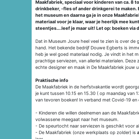
Maakfabriek, speciaal voor kinderen van ca. 8 to
drinkbeker, -fles of ander drinkgerei te maken.
het museum en daarna ga je in onze Maakfabriek z
materiaal voor je klaar, waar je heerlijk mee k
steentjes….leef je maar uit! Let op: boeken via 
Dat in Museum Joure heel veel te zien is over de 
hand. Het bekende bedrijf Douwe Egberts is immer
heb je wel goed materiaal nodig. Je vindt in het m
prachtige serviezen, van allerlei materialen. Deze
echte designer en maak in De Maakfabriek jouw un
Praktische info
De Maakfabriek in de herfstvakantie wordt georgani
je kunt tussen 10.15 en 15.30 ( op maandag van 13
van tevoren boeken! In verband met Covid-19 en o
- Kinderen die willen deelnemen aan de Maakfabri
volwassene meegaat naar het museum.
- De speurtocht naar serviezen is geschikt voor a
- De Maakfabriek (onze werkplaats op zolder) is
jaar.