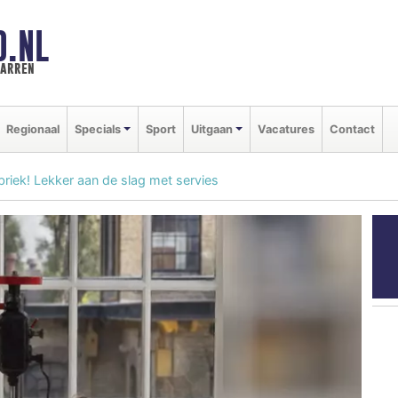
D.NL
marren
Regionaal
Specials
Sport
Uitgaan
Vacatures
Contact
riek! Lekker aan de slag met servies