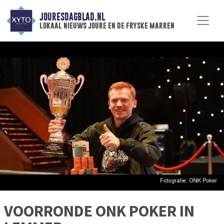
JOURESDAGBLAD.NL
lokaal nieuws joure en de fryske marren
VOORRONDE ONK POKER IN