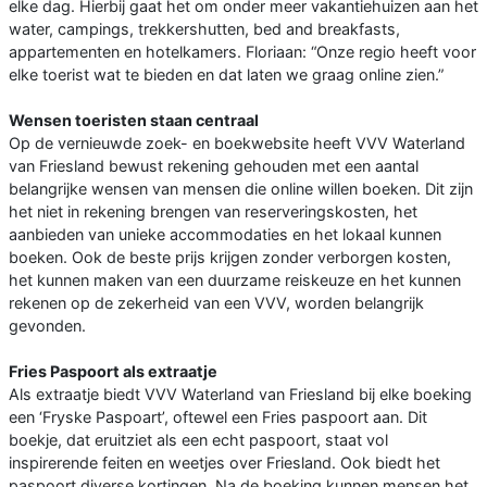
elke dag. Hierbij gaat het om onder meer vakantiehuizen aan het
water, campings, trekkershutten, bed and breakfasts,
appartementen en hotelkamers. Floriaan: “Onze regio heeft voor
elke toerist wat te bieden en dat laten we graag online zien.”
Wensen toeristen staan centraal
Op de vernieuwde zoek- en boekwebsite heeft VVV Waterland
van Friesland bewust rekening gehouden met een aantal
belangrijke wensen van mensen die online willen boeken. Dit zijn
het niet in rekening brengen van reserveringskosten, het
aanbieden van unieke accommodaties en het lokaal kunnen
boeken. Ook de beste prijs krijgen zonder verborgen kosten,
het kunnen maken van een duurzame reiskeuze en het kunnen
rekenen op de zekerheid van een VVV, worden belangrijk
gevonden.
Fries Paspoort als extraatje
Als extraatje biedt VVV Waterland van Friesland bij elke boeking
een ‘Fryske Paspoart’, oftewel een Fries paspoort aan. Dit
boekje, dat eruitziet als een echt paspoort, staat vol
inspirerende feiten en weetjes over Friesland. Ook biedt het
paspoort diverse kortingen. Na de boeking kunnen mensen het