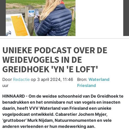
Vorige
V
UNIEKE PODCAST OVER DE
WEIDEVOGELS IN DE
GREIDHOEK 'YN 'E LOFT'
Door
Redactie
op
3 april 2024, 11:46
Bron:
Waterland
uur
Friesland
HINNAARD - Om de weidse schoonheid van De Greidhoek te
benadrukken en het onmisbare nut van vogels en insecten
daarin, heeft VVV Waterland van Friesland een unieke
vogelpodcast ontwikkeld. Cabaretier Jochem Myjer,
‘gruttoboer’ Murk Nijdam, Natuurmonumenten en vele
anderen verleenden er hun medewerking aan.