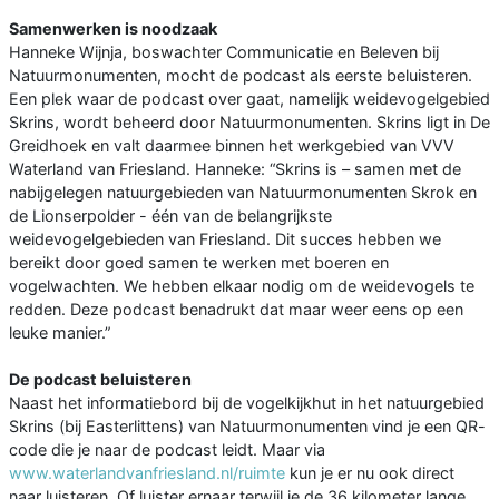
Samenwerken is noodzaak
Hanneke Wijnja, boswachter Communicatie en Beleven bij
Natuurmonumenten, mocht de podcast als eerste beluisteren.
Een plek waar de podcast over gaat, namelijk weidevogelgebied
Skrins, wordt beheerd door Natuurmonumenten. Skrins ligt in De
Greidhoek en valt daarmee binnen het werkgebied van VVV
Waterland van Friesland. Hanneke: “Skrins is – samen met de
nabijgelegen natuurgebieden van Natuurmonumenten Skrok en
de Lionserpolder - één van de belangrijkste
weidevogelgebieden van Friesland. Dit succes hebben we
bereikt door goed samen te werken met boeren en
vogelwachten. We hebben elkaar nodig om de weidevogels te
redden. Deze podcast benadrukt dat maar weer eens op een
leuke manier.”
De podcast beluisteren
Naast het informatiebord bij de vogelkijkhut in het natuurgebied
Skrins (bij Easterlittens) van Natuurmonumenten vind je een QR-
code die je naar de podcast leidt. Maar via
www.waterlandvanfriesland.nl/ruimte
kun je er nu ook direct
naar luisteren. Of luister ernaar terwijl je de 36 kilometer lange