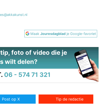
ies@akkakunst.nl
Maak
Jouresdagblad
je Google-favoriet
ip, foto of video die je
s wilt delen?
.
06 - 574 71 321
Post op X
Tip de redactie