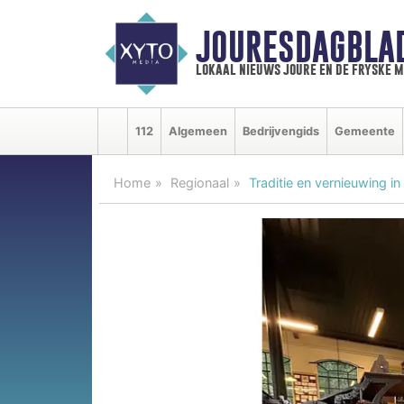
JOURESDAGBLA
lokaal nieuws joure en de fryske 
112
Algemeen
Bedrijvengids
Gemeente
Home
Regionaal
Traditie en vernieuwing 