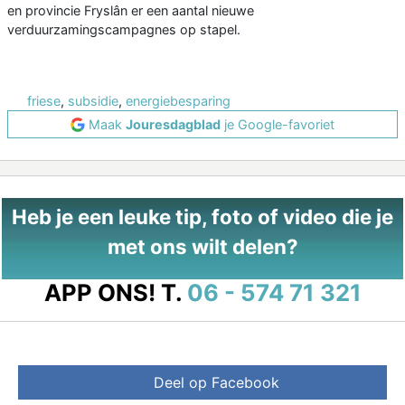
en provincie Fryslân er een aantal nieuwe
verduurzamingscampagnes op stapel.
friese
,
subsidie
,
energiebesparing
Maak
Jouresdagblad
je Google-favoriet
Heb je een leuke tip, foto of video die je
met ons wilt delen?
APP ONS!
T.
06 - 574 71 321
Deel op Facebook