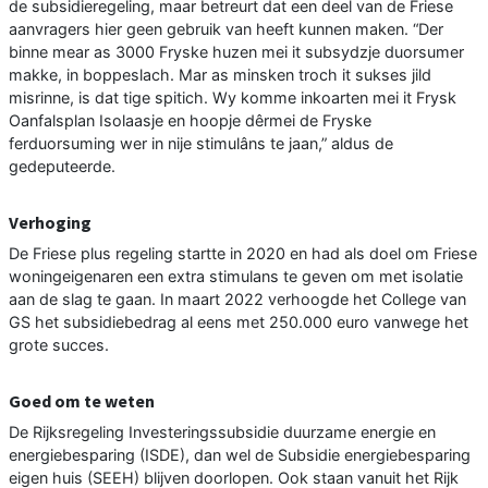
de subsidieregeling, maar betreurt dat een deel van de Friese
aanvragers hier geen gebruik van heeft kunnen maken. “Der
binne mear as 3000 Fryske huzen mei it subsydzje duorsumer
makke, in boppeslach. Mar as minsken troch it sukses jild
misrinne, is dat tige spitich. Wy komme inkoarten mei it Frysk
Oanfalsplan Isolaasje en hoopje dêrmei de Fryske
ferduorsuming wer in nije stimulâns te jaan,” aldus de
gedeputeerde.
Verhoging
De Friese plus regeling startte in 2020 en had als doel om Friese
woningeigenaren een extra stimulans te geven om met isolatie
aan de slag te gaan. In maart 2022 verhoogde het College van
GS het subsidiebedrag al eens met 250.000 euro vanwege het
grote succes.
Goed om te weten
De Rijksregeling Investeringssubsidie duurzame energie en
energiebesparing (ISDE), dan wel de Subsidie energiebesparing
eigen huis (SEEH) blijven doorlopen. Ook staan vanuit het Rijk