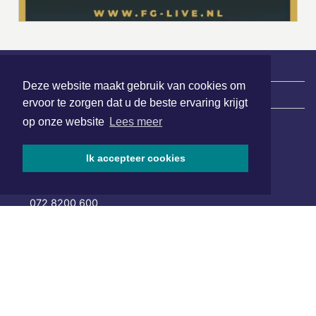
Deze website maakt gebruik van cookies om
|
Nieuws | Sport | Evenementen
ervoor te zorgen dat u de beste ervaring krijgt
op onze website
Lees meer
Hoofdvestiging:
Ik accepteer cookies
van Benthuizenlaan 1
1701 BZ Heerhugowaard
072 8200 600
redactie@xyto.nl
www.xyto.nl
SOCIAL MEDIA