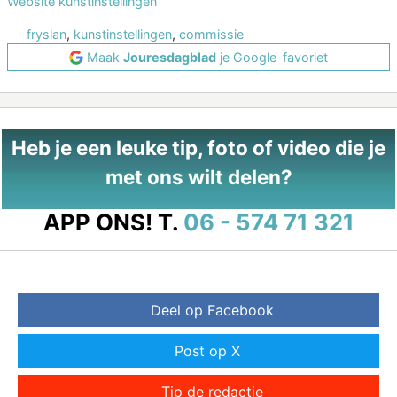
Website kunstinstellingen
fryslan
,
kunstinstellingen
,
commissie
Maak
Jouresdagblad
je Google-favoriet
Heb je een leuke tip, foto of video die je
met ons wilt delen?
APP ONS!
T.
06 - 574 71 321
Deel op Facebook
Post op X
Tip de redactie