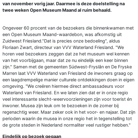
van november vorig jaar. Daarmee is deze doelstelling na
twee weken Open Museum Maand al ruim behaald.
Ongeveer 60 procent van de bezoekers die binnenkwamen met
een Open Museum Maand-waardebon, was afkomstig uit
Zuidwest Friesland."Dat is precies onze bedoeling", aldus
Floriaan Zwart, directeur van VVV Waterland Friesland. "We
horen veel bezoekers zeggen dat ze het museum wel kennen
van het voorbijgaan, maar dat ze nu eindelijk een keer binnen
zijn." Samen met de gemeenten Súdwest-Fryslân en De Fryske
Marren laat VVV Waterland van Friesland de inwoners graag op
een laagdrempelige manier culturele ontdekkingen doen in eigen
omgeving. "We creëren hiermee direct ambassadeurs voor
Waterland van Friesland. En we laten zien dat er in onze regio
veel interessante slecht-weervoorzieningen zijn voor toerist én
inwoner. Musea zijn leuk om te bezoeken in de zomer bij
regenachtig weer. Maar zeker ook in het voor- en najaar. Dat zijn
perioden waarin de musea in onze regio het in tegenstelling tot
de grote steden in Nederland normaliter veel rustiger hebben."
Eindelijk op bezoek gegaan