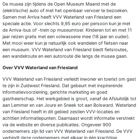
De musea zijn tijdens de Open Museum Maand met de
(elektrische) auto of met het openbaar vervoer te bezoeken.
Samen met Arriva heeft VVV Waterland van Friesland een
speciale actie. Voor slechts 9,95 euro per persoon kun je met
de Arriva-bus of -trein op museumtoer. Kinderen tot en met 11
jaar reizen gratis met een volwassene mee (18 jaar en ouder).
Met mooi weer kun je natuurlijk ook wandelen of fietsen naar
een museum. VVV Waterland van Friesland biedt fietsroutes,
een wandelroute en een autoroute die langs de musea gaan.
Over VVV Waterland van Friesland
VVV Waterland van Friesland verleidt inwoner en toerist om gast
te zijn in Zuidwest Friesland. Dat gebeurt met inspirerende
informatievoorziening, gerichte marketing en goed
gastheerschap. Het werkgebied is groot, vanaf de Afsluitdijk tot
aan Lemmer en van Joure en Sneek tot aan Bolsward. Waterland
van Friesland heeft in dit gebied zestien VVV-locaties en
achttien informatiepunten. Daarnaast wordt informatie verstrekt
via de website en diverse publicaties. Ongeveer 900
ondernemers zijn lid van VVV Waterland van Friesland. De VVV
verbindt deze ondernemers met elkaar in één krachtige