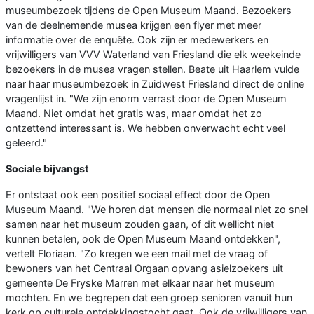
museumbezoek tijdens de Open Museum Maand. Bezoekers
van de deelnemende musea krijgen een flyer met meer
informatie over de enquête. Ook zijn er medewerkers en
vrijwilligers van VVV Waterland van Friesland die elk weekeinde
bezoekers in de musea vragen stellen. Beate uit Haarlem vulde
naar haar museumbezoek in Zuidwest Friesland direct de online
vragenlijst in. "We zijn enorm verrast door de Open Museum
Maand. Niet omdat het gratis was, maar omdat het zo
ontzettend interessant is. We hebben onverwacht echt veel
geleerd."
Sociale bijvangst
Er ontstaat ook een positief sociaal effect door de Open
Museum Maand. "We horen dat mensen die normaal niet zo snel
samen naar het museum zouden gaan, of dit wellicht niet
kunnen betalen, ook de Open Museum Maand ontdekken",
vertelt Floriaan. "Zo kregen we een mail met de vraag of
bewoners van het Centraal Orgaan opvang asielzoekers uit
gemeente De Fryske Marren met elkaar naar het museum
mochten. En we begrepen dat een groep senioren vanuit hun
kerk op culturele ontdekkingstocht gaat. Ook de vrijwilligers van