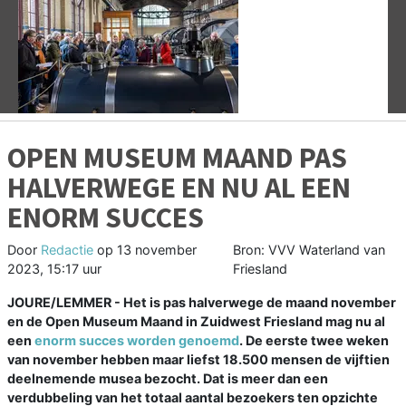
Vorige
V
OPEN MUSEUM MAAND PAS
HALVERWEGE EN NU AL EEN
ENORM SUCCES
Door
Redactie
op
13 november
Bron: VVV Waterland van
2023, 15:17 uur
Friesland
JOURE/LEMMER - Het is pas halverwege de maand november
en de Open Museum Maand in Zuidwest Friesland mag nu al
een
enorm succes worden genoemd
. De eerste twee weken
van november hebben maar liefst 18.500 mensen de vijftien
deelnemende musea bezocht. Dat is meer dan een
verdubbeling van het totaal aantal bezoekers ten opzichte