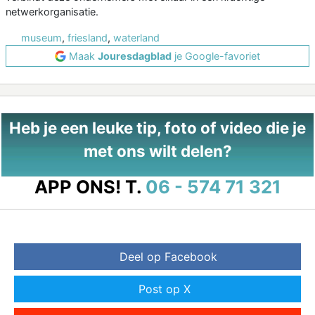
netwerkorganisatie.
museum
,
friesland
,
waterland
Maak
Jouresdagblad
je Google-favoriet
Heb je een leuke tip, foto of video die je
met ons wilt delen?
APP ONS!
T.
06 - 574 71 321
Deel op Facebook
Post op X