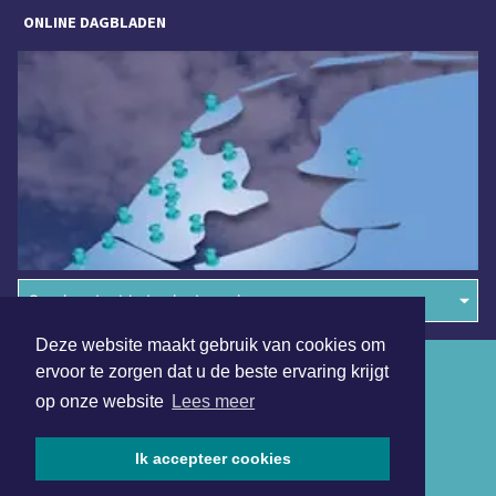
ONLINE DAGBLADEN
Overige dagbladen in de regio
Deze website maakt gebruik van cookies om
Algemene voorwaarden
ervoor te zorgen dat u de beste ervaring krijgt
op onze website
Lees meer
Disclaimer
Privacy Statement
Ik accepteer cookies
Copyright (c) 2026 | Jouresdagblad.nl - Alle rechten