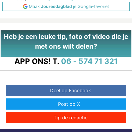
Maak
Jouresdagblad
je Google-favoriet
Heb je een leuke tip, foto of video die je
met ons wilt delen?
APP ONS!
T.
06 - 574 71 321
Deel op Facebook
Post op X
Tip de redactie