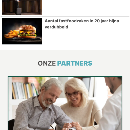
Aantal fastfoodzaken in 20 jaar bijna
verdubbeld
ONZE
PARTNERS