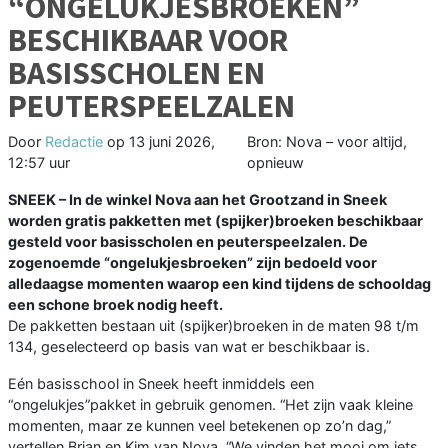
“ONGELUKJESBROEKEN”
BESCHIKBAAR VOOR
BASISSCHOLEN EN
PEUTERSPEELZALEN
Door
Redactie
op
13 juni 2026,
Bron: Nova – voor altijd,
12:57 uur
opnieuw
SNEEK – In de winkel Nova aan het Grootzand in Sneek
worden gratis pakketten met (spijker)broeken beschikbaar
gesteld voor basisscholen en peuterspeelzalen. De
zogenoemde “ongelukjesbroeken” zijn bedoeld voor
alledaagse momenten waarop een kind tijdens de schooldag
een schone broek nodig heeft.
De pakketten bestaan uit (spijker)broeken in de maten 98 t/m
134, geselecteerd op basis van wat er beschikbaar is.
Eén basisschool in Sneek heeft inmiddels een
“ongelukjes”pakket in gebruik genomen. “Het zijn vaak kleine
momenten, maar ze kunnen veel betekenen op zo’n dag,”
vertellen Brian en Kim van Nova. “We vinden het mooi om iets