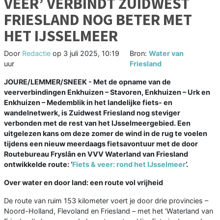
VEER’ VERBINDT ZUIDWEST
FRIESLAND NOG BETER MET
HET IJSSELMEER
Door
Redactie
op
3 juli 2025, 10:19
Bron:
Water van
uur
Friesland
JOURE/LEMMER/SNEEK - Met de opname van de
veerverbindingen Enkhuizen – Stavoren, Enkhuizen – Urk en
Enkhuizen – Medemblik in het landelijke fiets- en
wandelnetwerk, is Zuidwest Friesland nog steviger
verbonden met de rest van het IJsselmeergebied. Een
uitgelezen kans om deze zomer de wind in de rug te voelen
tijdens een nieuw meerdaags fietsavontuur met de door
Routebureau Fryslân en VVV Waterland van Friesland
ontwikkelde route: ‘
Fiets & veer: rond het IJsselmeer
’.
Over water en door land: een route vol vrijheid
De route van ruim 153 kilometer voert je door drie provincies –
Noord-Holland, Flevoland en Friesland – met het ‘Waterland van