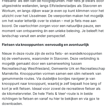
Friesland’ als een van de hoogtepunten. Hier fiets je dwars door
uitgestrekte weilanden, langs Elfstedenstadjes als Stavoren en
Workum, en langs dijken waar je even op kunt klimmen voor het
uitzicht over het IJsselmeer. De veerponten maken het mogelijk
om het water letterlijk over te steken – met je fiets mee aan
boord. De vaartochten zorgen voor een natuurlijke pauze, een
moment van ontspanning én een unieke beleving. Je beleeft het
landschap vanuit een ander perspectief.
Fietsen via knooppunten: eenvoudig en avontuurlijk
Nieuw in deze route zijn de extra fiets- en wandelknooppunten
bij de veerhavens, waaronder in Stavoren. Deze verbinding is
mogelijk gemaakt door een samenwerking tussen
Recreatieschap Westfriesland, Gemeente Urk en Recreatieschap
Marrekrite. Knooppunten vormen samen een slim netwerk van
genummerde routes. Via duidelijke bordjes navigeer je van
knooppunt naar knooppunt, waarbij je zelf bepaalt hoe lang of
kort je wilt fietsen. Ideaal voor zowel de recreatieve fietser als
de kilometervreter. De hele ‘Fiets & Veer’-route is in beide
richtingen te fietsen en vanaf nu hier te bekijken en via gpx te
downloaden.