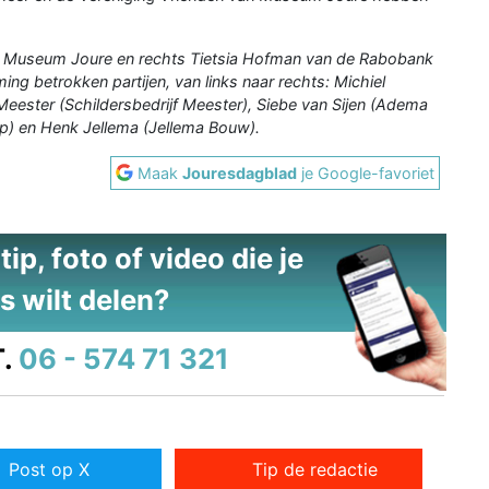
an Museum Joure en rechts Tietsia Hofman van de Rabobank
ng betrokken partijen, van links naar rechts: Michiel
Meester (Schildersbedrijf Meester), Siebe van Sijen (Adema
ip) en Henk Jellema (Jellema Bouw).
Maak
Jouresdagblad
je Google-favoriet
ip, foto of video die je
s wilt delen?
.
06 - 574 71 321
Post op X
Tip de redactie