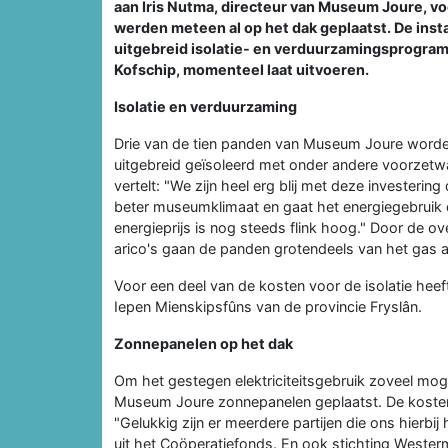
aan Iris Nutma, directeur van Museum Joure, v
werden meteen al op het dak geplaatst. De inst
uitgebreid isolatie- en verduurzamingsprogram
Kofschip, momenteel laat uitvoeren.
Isolatie en verduurzaming
Drie van de tien panden van Museum Joure worden
uitgebreid geïsoleerd met onder andere voorzetw
vertelt: "We zijn heel erg blij met deze investerin
beter museumklimaat en gaat het energiegebruik de
energieprijs is nog steeds flink hoog." Door de
arico's gaan de panden grotendeels van het gas a
Voor een deel van de kosten voor de isolatie heef
Iepen Mienskipsfûns van de provincie Fryslân.
Zonnepanelen op het dak
Om het gestegen elektriciteitsgebruik zoveel mog
Museum Joure zonnepanelen geplaatst. De kosten
"Gelukkig zijn er meerdere partijen die ons hierb
uit het Coöperatiefonds. En ook stichting West