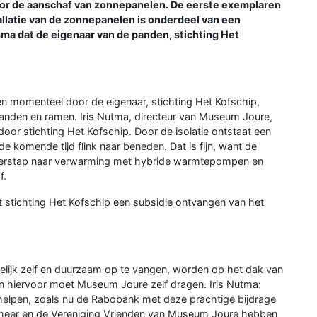
oor de aanschaf van zonnepanelen. De eerste exemplaren
allatie van de zonnepanelen is onderdeel van een
ma dat de eigenaar van de panden, stichting Het
 momenteel door de eigenaar, stichting Het Kofschip,
anden en ramen. Iris Nutma, directeur van Museum Joure,
g door stichting Het Kofschip. Door de isolatie ontstaat een
 komende tijd flink naar beneden. Dat is fijn, want de
 overstap naar verwarming met hybride warmtepompen en
f.
t stichting Het Kofschip een subsidie ontvangen van het
elijk zelf en duurzaam op te vangen, worden op het dak van
 hiervoor moet Museum Joure zelf dragen. Iris Nutma:
ij helpen, zoals nu de Rabobank met deze prachtige bijdrage
ermeer en de Vereniging Vrienden van Museum Joure hebben