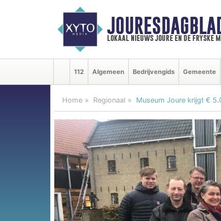
JOURESDAGBLA
lokaal nieuws joure en de fryske 
112
Algemeen
Bedrijvengids
Gemeente
Home
Regionaal
Museum Joure krijgt € 5