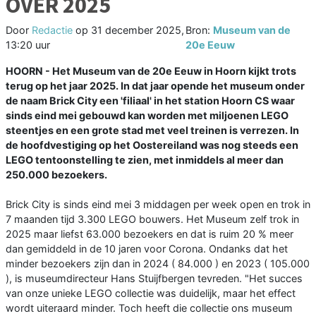
OVER 2025
Door
Redactie
op
31 december 2025,
Bron:
Museum van de
13:20 uur
20e Eeuw
HOORN - Het Museum van de 20e Eeuw in Hoorn kijkt trots
terug op het jaar 2025. In dat jaar opende het museum onder
de naam Brick City een 'filiaal' in het station Hoorn CS waar
sinds eind mei gebouwd kan worden met miljoenen LEGO
steentjes en een grote stad met veel treinen is verrezen. In
de hoofdvestiging op het Oostereiland was nog steeds een
LEGO tentoonstelling te zien, met inmiddels al meer dan
250.000 bezoekers.
Brick City is sinds eind mei 3 middagen per week open en trok in
7 maanden tijd 3.300 LEGO bouwers. Het Museum zelf trok in
2025 maar liefst 63.000 bezoekers en dat is ruim 20 % meer
dan gemiddeld in de 10 jaren voor Corona. Ondanks dat het
minder bezoekers zijn dan in 2024 ( 84.000 ) en 2023 ( 105.000
), is museumdirecteur Hans Stuijfbergen tevreden. "Het succes
van onze unieke LEGO collectie was duidelijk, maar het effect
wordt uiteraard minder. Toch heeft die collectie ons museum