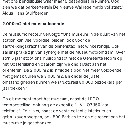
met ons pendelbusje waar maar 8 passagiers in kunnen. Ook
zien we dat parkeerterrein De Nieuwe Wal regelmatig vol staat."
Aldus Hans Stuijfbergen.
2.000 m2 niet meer voldoende
De museumdirecteur vervolgt: "Ons museum in de buurt van het
station kan veel voordeel bieden, ook voor de
aantrekkingskracht van de binnenstad, het winkelrondje. Ook
zal er sprake zijn van synergie met de Museumstoomtram. Over
zo'n 5 jaar stopt ons huurcontract met de Gemeente Hoorn op
het Oostereiland en daarom zijn we ons alvast aan het
oriënteren. De 2.000 m2 is inmiddels ook niet meer voldoende,
met gemak vullen we 3.000 m2. En onder de juiste
omstandigheden kunnen we structureel 80.000 bezoekers per
jaar trekken."
Op dit moment toont het museum, naast de LEGO
tentoonstelling, ook nog de expositie "HALLO? 150 jaar
telefonie". En zijn er, naast de vaste collectie interieurs en
gebruiksvoorwerpen, ook 500 Barbies te zien die recent aan het
museum zijn geschonken.