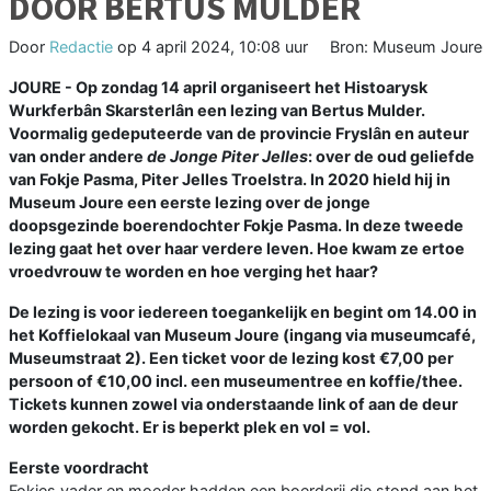
DOOR BERTUS MULDER
Door
Redactie
op
4 april 2024, 10:08 uur
Bron: Museum Joure
JOURE - Op zondag 14 april organiseert het Histoarysk
Wurkferbân Skarsterlân een lezing van Bertus Mulder.
Voormalig gedeputeerde van de provincie Fryslân en auteur
van onder andere
de Jonge Piter Jelles
: over de oud geliefde
van Fokje Pasma, Piter Jelles Troelstra. In 2020 hield hij in
Museum Joure een eerste lezing over de jonge
doopsgezinde boerendochter Fokje Pasma. In deze tweede
lezing gaat het over haar verdere leven. Hoe kwam ze ertoe
vroedvrouw te worden en hoe verging het haar?
De lezing is voor iedereen toegankelijk en begint om 14.00 in
het Koffielokaal van Museum Joure (ingang via museumcafé,
Museumstraat 2). Een ticket voor de lezing kost €7,00 per
persoon of €10,00 incl. een museumentree en koffie/thee.
Tickets kunnen zowel via onderstaande link of aan de deur
worden gekocht. Er is beperkt plek en vol = vol.
Eerste voordracht
Fokjes vader en moeder hadden een boerderij die stond aan het