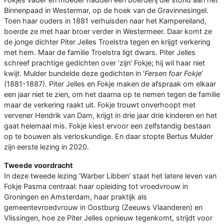
Binnenpaad in Westermar, op de hoek van de Gravinnesingel.
Toen haar ouders in 1881 verhuisden naar het Kampereiland,
boerde ze met haar broer verder in Westermeer. Daar komt ze
de jonge dichter Piter Jelles Troelstra tegen en krijgt verkering
met hem. Maar de familie Troelstra ligt dwars. Piter Jelles
schreef prachtige gedichten over ‘zijn’ Fokje; hij wil haar niet
kwijt. Mulder bundelde deze gedichten in ‘
Fersen foar Fokje
’
(1881-1887). Piter Jelles en Fokje maken de afspraak om elkaar
een jaar niet te zien, om het daarna op te nemen tegen de familie
maar de verkering raakt uit. Fokje trouwt onverhoopt met
vervener Hendrik van Dam, krijgt in drie jaar drie kinderen en het
gaat helemaal mis. Fokje kiest ervoor een zelfstandig bestaan
op te bouwen als verloskundige. En daar stopte Bertus Mulder
zijn eerste lezing in 2020.
Tweede voordracht
In deze tweede lezing ‘Warber Libben’ staat het latere leven van
Fokje Pasma centraal: haar opleiding tot vroedvrouw in
Groningen en Amsterdam, haar praktijk als
gemeentevroedvrouw in Oostburg (Zeeuws Vlaanderen) en
Vlissingen, hoe ze Piter Jelles opnieuw tegenkomt, strijdt voor