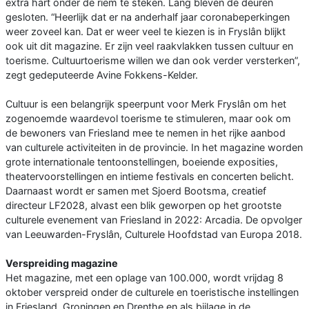
extra hart onder de riem te steken. Lang bleven de deuren
gesloten. “Heerlijk dat er na anderhalf jaar coronabeperkingen
weer zoveel kan. Dat er weer veel te kiezen is in Fryslân blijkt
ook uit dit magazine. Er zijn veel raakvlakken tussen cultuur en
toerisme. Cultuurtoerisme willen we dan ook verder versterken”,
zegt gedeputeerde Avine Fokkens-Kelder.
Cultuur is een belangrijk speerpunt voor Merk Fryslân om het
zogenoemde waardevol toerisme te stimuleren, maar ook om
de bewoners van Friesland mee te nemen in het rijke aanbod
van culturele activiteiten in de provincie. In het magazine worden
grote internationale tentoonstellingen, boeiende exposities,
theatervoorstellingen en intieme festivals en concerten belicht.
Daarnaast wordt er samen met Sjoerd Bootsma, creatief
directeur LF2028, alvast een blik geworpen op het grootste
culturele evenement van Friesland in 2022: Arcadia. De opvolger
van Leeuwarden-Fryslân, Culturele Hoofdstad van Europa 2018.
Verspreiding magazine
Het magazine, met een oplage van 100.000, wordt vrijdag 8
oktober verspreid onder de culturele en toeristische instellingen
in Friesland, Groningen en Drenthe en als bijlage in de