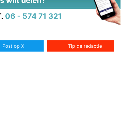
s wilt delen?
.
06 - 574 71 321
Post op X
Tip de redactie