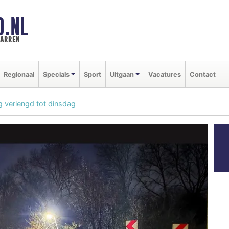
D.NL
marren
Regionaal
Specials
Sport
Uitgaan
Vacatures
Contact
verlengd tot dinsdag