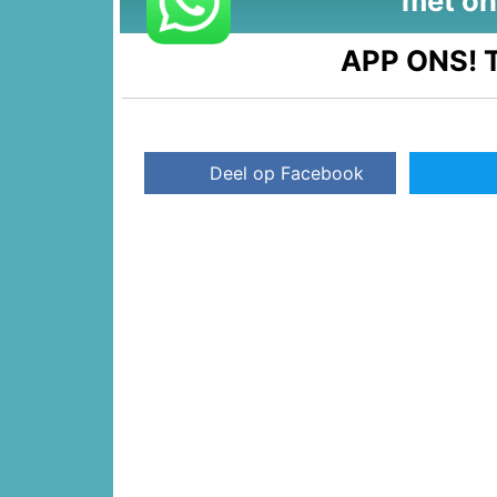
met on
APP ONS!
T
Deel op Facebook