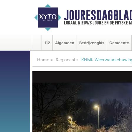
JOURESDAGBLA
lokaal nieuws joure en de fryske 
112
Algemeen
Bedrijvengids
Gemeente
Home
Regionaal
KNMI: Weerwaarschuwing 