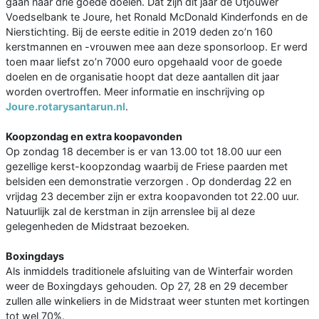
gaan naar drie goede doelen. Dat zijn dit jaar de Utjouwer
Voedselbank te Joure, het Ronald McDonald Kinderfonds en de
Nierstichting. Bij de eerste editie in 2019 deden zo’n 160
kerstmannen en -vrouwen mee aan deze sponsorloop. Er werd
toen maar liefst zo’n 7000 euro opgehaald voor de goede
doelen en de organisatie hoopt dat deze aantallen dit jaar
worden overtroffen. Meer informatie en inschrijving op
Joure.rotarysantarun.nl
.
Koopzondag en extra koopavonden
Op zondag 18 december is er van 13.00 tot 18.00 uur een
gezellige kerst-koopzondag waarbij de Friese paarden met
belsiden een demonstratie verzorgen . Op donderdag 22 en
vrijdag 23 december zijn er extra koopavonden tot 22.00 uur.
Natuurlijk zal de kerstman in zijn arrenslee bij al deze
gelegenheden de Midstraat bezoeken.
Boxingdays
Als inmiddels traditionele afsluiting van de Winterfair worden
weer de Boxingdays gehouden. Op 27, 28 en 29 december
zullen alle winkeliers in de Midstraat weer stunten met kortingen
tot wel 70%.