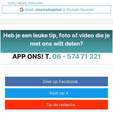
cafe
,
repair
,
inducent
Maak
Jouresdagblad
je Google-favoriet
Heb je een leuke tip, foto of video die je
met ons wilt delen?
APP ONS!
T.
06 - 574 71 321
Deel op Facebook
Post op X
Tip de redactie