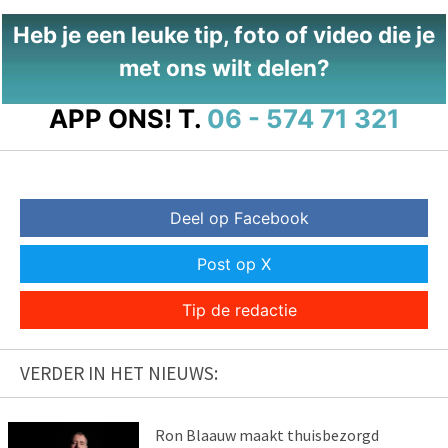
Heb je een leuke tip, foto of video die je
met ons wilt delen?
APP ONS!
T.
06 - 574 71 321
Deel op Facebook
Post op X
Tip de redactie
VERDER IN HET NIEUWS:
Ron Blaauw maakt thuisbezorgd