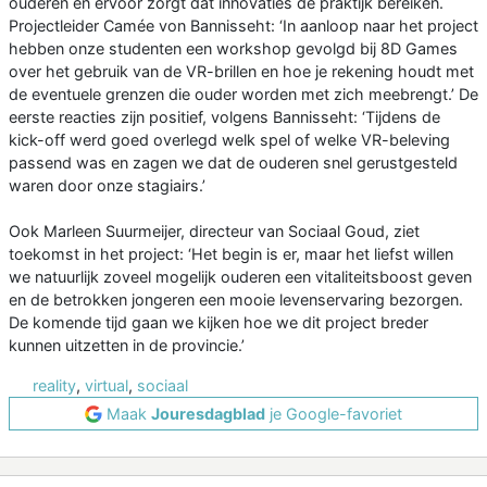
ouderen en ervoor zorgt dat innovaties de praktijk bereiken.
Projectleider Camée von Bannisseht: ‘In aanloop naar het project
hebben onze studenten een workshop gevolgd bij 8D Games
over het gebruik van de VR-brillen en hoe je rekening houdt met
de eventuele grenzen die ouder worden met zich meebrengt.’ De
eerste reacties zijn positief, volgens Bannisseht: ‘Tijdens de
kick-off werd goed overlegd welk spel of welke VR-beleving
passend was en zagen we dat de ouderen snel gerustgesteld
waren door onze stagiairs.’
Ook Marleen Suurmeijer, directeur van Sociaal Goud, ziet
toekomst in het project: ‘Het begin is er, maar het liefst willen
we natuurlijk zoveel mogelijk ouderen een vitaliteitsboost geven
en de betrokken jongeren een mooie levenservaring bezorgen.
De komende tijd gaan we kijken hoe we dit project breder
kunnen uitzetten in de provincie.’
reality
,
virtual
,
sociaal
Maak
Jouresdagblad
je Google-favoriet