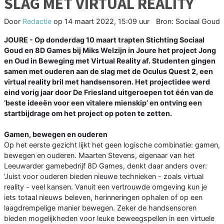
SLAG MET VIRTUAL REALITY
Door
Redactie
op
14 maart 2022, 15:09 uur
Bron: Sociaal Goud
JOURE - Op donderdag 10 maart trapten Stichting Sociaal
Goud en 8D Games bij Miks Welzijn in Joure het project Jong
en Oud in Beweging met Virtual Reality af. Studenten gingen
samen met ouderen aan de slag met de Oculus Quest 2, een
virtual reality bril met handsensoren. Het projectidee werd
eind vorig jaar door De Friesland uitgeroepen tot één van de
‘beste ideeën voor een vitalere mienskip’ en ontving een
startbijdrage om het project op poten te zetten.
Gamen, bewegen en ouderen
Op het eerste gezicht lijkt het geen logische combinatie: gamen,
bewegen en ouderen. Maarten Stevens, eigenaar van het
Leeuwarder gamebedrijf 8D Games, denkt daar anders over:
‘Juist voor ouderen bieden nieuwe technieken - zoals virtual
reality - veel kansen. Vanuit een vertrouwde omgeving kun je
iets totaal nieuws beleven, herinneringen ophalen of op een
laagdrempelige manier bewegen. Zeker de handsensoren
bieden mogelijkheden voor leuke beweegspellen in een virtuele