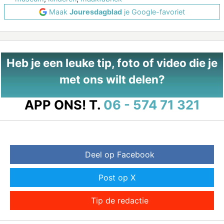
Maak
Jouresdagblad
je Google-favoriet
Heb je een leuke tip, foto of video die je
met ons wilt delen?
APP ONS!
T.
06 - 574 71 321
Deel op Facebook
Post op X
Tip de redactie