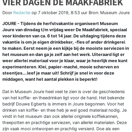
VIER DAGEN DE MAAKFABRIEK
Door
Redactie
op
7 oktober 2019, 8:53 uur
Bron: Museum Joure
JOURE - Tijdens de herfstvakantie organiseert Museum
Joure van dinsdag t/m vrijdag weer De Maakfabriek, speciaal
voor kinderen van ca. 6 tot 14 jaar. De uitdaging tijdens deze
vakantie is om je eigen drinkbeker, -fles of ander drinkgerei
te maken. Eerst neem je een kijkje bij de mooiste serviezen in
het museum en dan ga je zelf aan het werk. Uiteraard ligt er
weer allerlei materiaal voor je klaar, waar je heerlijk mee kunt
experimenteren. Klei, papier-maché, mooie scherven en
steentjes….leef je maar uit! Schrijf je snel in voor deze
middagen, want het aantal plekken is beperkt!
Dat in Museum Joure heel veel te zien is over de geschiedenis
van het koffie- en theedrinken ligt voor de hand. Het bekende
bedrijf Douwe Egberts is immers in Joure begonnen. Voor het
drinken van koffie- en thee heb je wel goed materiaal nodig. Je
vindt in het museum dan ook allerlei originele koffiekannen,
theepotten en prachtige serviezen, van allerlei materialen. Deze
zijn vaak mooi ontworpen en prachtig versierd. Doe als een