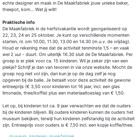
echte designer en maak in De Maakfabriek jouw unieke beker,
theepot, kom… Wat jij wilt!
Praktische info
De Maakfabriek in de herfstvakantie wordt georganiseerd op
22, 23, 24 en 25 oktober. Je kunt op verschillende momenten
starten, nl. om 10.00, 11.30, 13.00 en 14.30 (m.u.v. de vrijdag).
Houd er rekening mee dat de activiteit tenminste 1,5 – en vaak
wel 2 uur - duurt. Om uiterlijk 16.30 sluit de De Maakfabriek. Per
groep is er plek voor ca. 15 kinderen. Wil je zeker zijn van een
plekje? Schrijf je dan van tevoren in via onze website. Mocht de
groep nog niet vol zijn, dan kun je op de dag zelf je nog
opgeven bij de balie. Je betaalt voor deze activiteit de gewone
entreeprijs (€ 3,50 voor kinderen tot 16 jaar, incl. een glas
limonade, thee/koffie) plus een materiaaltoeslag van € 1,50.
Let op, bij kinderen tot ca. 9 jaar verwachten we dat de ouders
bij de kinderen blijven. Bij oudere kinderen kunnen de ouders het
museum bekijken, terwijl hun kinderen zelfstandig bij de activiteit
zijn. Entreeprijs voor ouders is € 7,50 incl. een kopje koffie/thee.
museum
,
kinderen
,
maakfabriek