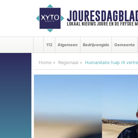
JOURESDAGBLA
lokaal nieuws joure en de fryske 
112
Algemeen
Bedrijvengids
Gemeente
Home
Regionaal
Humanitaire hulp rit ver