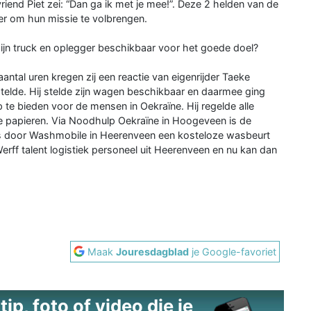
riend Piet zei: “Dan ga ik met je mee!”. Deze 2 helden van de
er om hun missie te volbrengen.
zijn truck en oplegger beschikbaar voor het goede doel?
ntal uren kregen zij een reactie van eigenrijder Taeke
stelde. Hij stelde zijn wagen beschikbaar en daarmee ging
te bieden voor de mensen in Oekraïne. Hij regelde alle
le papieren. Via Noodhulp Oekraïne in Hoogeveen is de
is door Washmobile in Heerenveen een kosteloze wasbeurt
rff talent logistiek personeel uit Heerenveen en nu kan dan
Maak
Jouresdagblad
je Google-favoriet
ip, foto of video die je