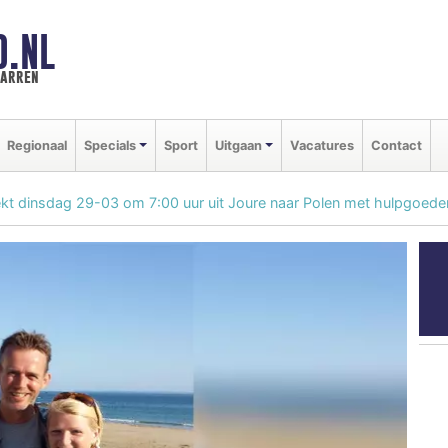
D.NL
marren
Regionaal
Specials
Sport
Uitgaan
Vacatures
Contact
trekt dinsdag 29-03 om 7:00 uur uit Joure naar Polen met hulpgoede