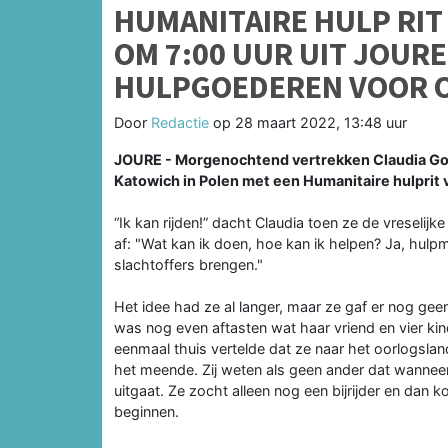
HUMANITAIRE HULP RIT
OM 7:00 UUR UIT JOUR
HULPGOEDEREN VOOR 
Door
Redactie
op
28 maart 2022, 13:48 uur
JOURE - Morgenochtend vertrekken Claudia Goo
Katowich in Polen met een Humanitaire hulprit v
“Ik kan rijden!” dacht Claudia toen ze de vreselij
af: "Wat kan ik doen, hoe kan ik helpen? Ja, hul
slachtoffers brengen."
Het idee had ze al langer, maar ze gaf er nog gee
was nog even aftasten wat haar vriend en vier ki
eenmaal thuis vertelde dat ze naar het oorlogslan
het meende. Zij weten als geen ander dat wanneer 
uitgaat. Ze zocht alleen nog een bijrijder en dan
beginnen.