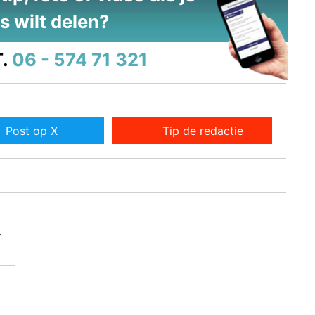
s wilt delen?
.
06 - 574 71 321
Post op X
Tip de redactie
r