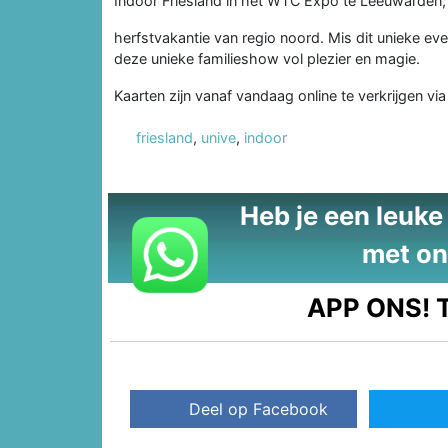
Indoor Friesland in het WTC Expo te Leeuwarden, 
herfstvakantie van regio noord. Mis dit unieke e
deze unieke familieshow vol plezier en magie.
Kaarten zijn vanaf vandaag online te verkrijgen vi
friesland
,
unive
,
indoor
Heb je een leuke t
met on
APP ONS!
T
Deel op Facebook