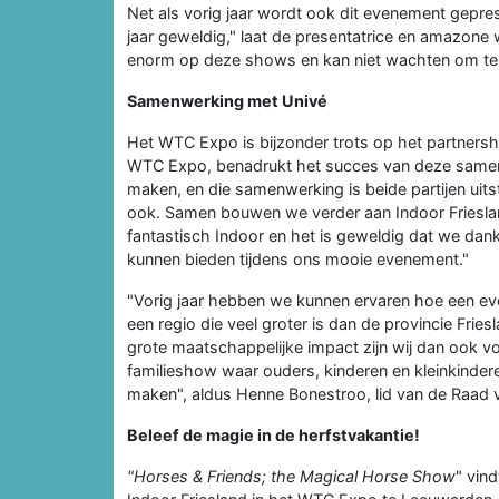
Net als vorig jaar wordt ook dit evenement gepres
jaar geweldig," laat de presentatrice en amazone w
enorm op deze shows en kan niet wachten om te 
Samenwerking met Univé
Het WTC Expo is bijzonder trots op het partners
WTC Expo, benadrukt het succes van deze samenw
maken, en die samenwerking is beide partijen uits
ook. Samen bouwen we verder aan Indoor Friesla
fantastisch Indoor en het is geweldig dat we dank
kunnen bieden tijdens ons mooie evenement."
"Vorig jaar hebben we kunnen ervaren hoe een eve
een regio die veel groter is dan de provincie Fr
grote maatschappelijke impact zijn wij dan ook 
familieshow waar ouders, kinderen en kleinkinde
maken", aldus Henne Bonestroo, lid van de Raad v
Beleef de magie in de herfstvakantie!
"Horses & Friends; the Magical Horse Show
" vin