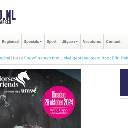
D.NL
marren
Regionaal
Specials
Sport
Uitgaan
Vacatures
Contact
Magical Horse Show" samen met Univé gepresenteerd door Britt De