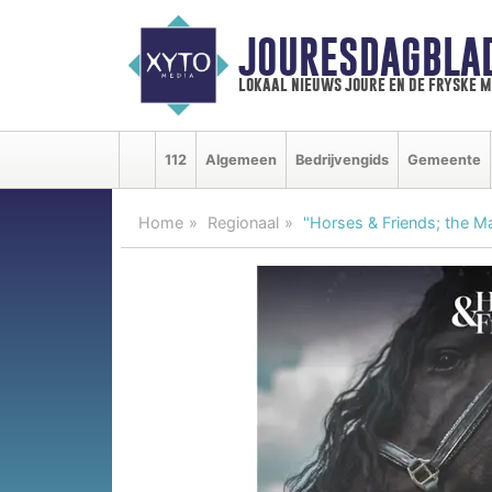
JOURESDAGBLA
lokaal nieuws joure en de fryske 
112
Algemeen
Bedrijvengids
Gemeente
Home
Regionaal
"Horses & Friends; the 