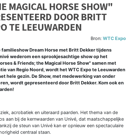
HE MAGICAL HORSE SHOW"
RESENTEERD DOOR BRITT
PO TE LEEUWARDEN
Bron:
WTC Expo
familieshow Dream Horse met Britt Dekker tijdens
ij Univé wederom een sprookjesachtige show op het
orses & Friends; the Magical Horse Show" samen met
antie van Regio Noord, wordt het WTC Expo te Leeuwarden
 het hele gezin. De Show, met medewerking van onder
eren, wordt gepresenteerd door Britt Dekker. Kom ook en
aarden!
ziek, acrobatiek en uiteraard paarden. Het thema van de
loos aan bij de kernwaarden van Univé, dat maatschappelijke
ankzij de steun van Univé kan er opnieuw een spectaculaire
origheid centraal staan.