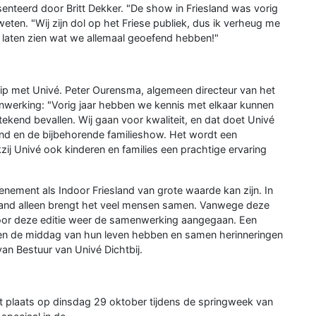
enteerd door Britt Dekker. "De show in Friesland was vorig
eten. "Wij zijn dol op het Friese publiek, dus ik verheug me
laten zien wat we allemaal geoefend hebben!"
hip met Univé. Peter Ourensma, algemeen directeur van het
erking: "Vorig jaar hebben we kennis met elkaar kunnen
tekend bevallen. Wij gaan voor kwaliteit, en dat doet Univé
nd en de bijbehorende familieshow. Het wordt een
zij Univé ook kinderen en families een prachtige ervaring
nement als Indoor Friesland van grote waarde kan zijn. In
iesland alleen brengt het veel mensen samen. Vanwege deze
voor deze editie weer de samenwerking aangegaan. Een
ren de middag van hun leven hebben en samen herinneringen
an Bestuur van Univé Dichtbij.
dt plaats op dinsdag 29 oktober tijdens de springweek van