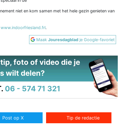
speciaal in de
venement niet en kom samen met het hele gezin genieten van
a
www.indoorfriesland.frl
.
Maak
Jouresdagblad
je Google-favoriet
ip, foto of video die je
s wilt delen?
.
06 - 574 71 321
Post op X
Tip de redactie