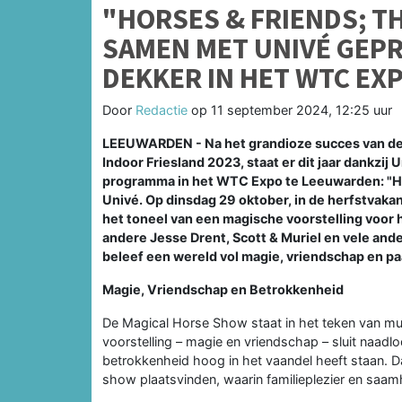
"HORSES & FRIENDS; T
SAMEN MET UNIVÉ GEP
DEKKER IN HET WTC EX
Door
Redactie
op
11 september 2024, 12:25 uur
LEEUWARDEN - Na het grandioze succes van de 
Indoor Friesland 2023, staat er dit jaar dankz
programma in het WTC Expo te Leeuwarden: "H
Univé. Op dinsdag 29 oktober, in de herfstvak
het toneel van een magische voorstelling voor
andere Jesse Drent, Scott & Muriel en vele and
beleef een wereld vol magie, vriendschap en p
Magie, Vriendschap en Betrokkenheid
De Magical Horse Show staat in het teken van mu
voorstelling – magie en vriendschap – sluit naad
betrokkenheid hoog in het vaandel heeft staan. D
show plaatsvinden, waarin familieplezier en saamh