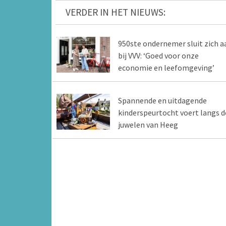
VERDER IN HET NIEUWS:
950ste ondernemer sluit zich a
bij VVV: ‘Goed voor onze
economie en leefomgeving’
Spannende en uitdagende
kinderspeurtocht voert langs d
juwelen van Heeg