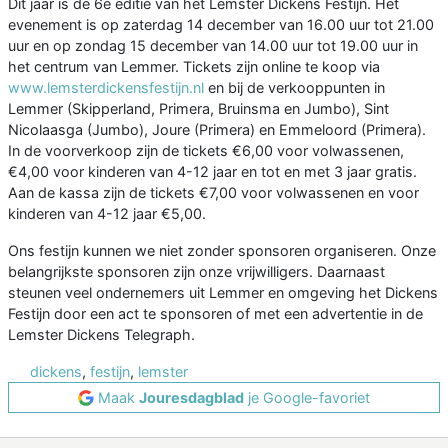
Dit jaar is de 6e editie van het Lemster Dickens Festijn. Het
evenement is op zaterdag 14 december van 16.00 uur tot 21.00
uur en op zondag 15 december van 14.00 uur tot 19.00 uur in
het centrum van Lemmer. Tickets zijn online te koop via
www.lemsterdickensfestijn.nl
en bij de verkooppunten in
Lemmer (Skipperland, Primera, Bruinsma en Jumbo), Sint
Nicolaasga (Jumbo), Joure (Primera) en Emmeloord (Primera).
In de voorverkoop zijn de tickets €6,00 voor volwassenen,
€4,00 voor kinderen van 4-12 jaar en tot en met 3 jaar gratis.
Aan de kassa zijn de tickets €7,00 voor volwassenen en voor
kinderen van 4-12 jaar €5,00.
Ons festijn kunnen we niet zonder sponsoren organiseren. Onze
belangrijkste sponsoren zijn onze vrijwilligers. Daarnaast
steunen veel ondernemers uit Lemmer en omgeving het Dickens
Festijn door een act te sponsoren of met een advertentie in de
Lemster Dickens Telegraph.
dickens
,
festijn
,
lemster
Maak
Jouresdagblad
je Google-favoriet