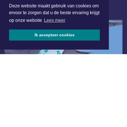
Deze website maakt gebruik van cookies om
ONLINE DAGBLADEN
ervoor te zorgen dat u de beste ervaring krijgt
op onze website
Lees meer
Ik accepteer cookies
Overige dagbladen in de regio
Algemene voorwaarden
Disclaimer
Privacy Statement