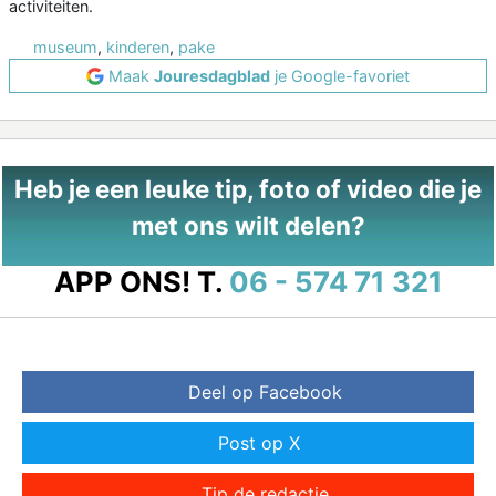
activiteiten.
museum
,
kinderen
,
pake
Maak
Jouresdagblad
je Google-favoriet
Heb je een leuke tip, foto of video die je
met ons wilt delen?
APP ONS!
T.
06 - 574 71 321
Deel op Facebook
Post op X
Tip de redactie