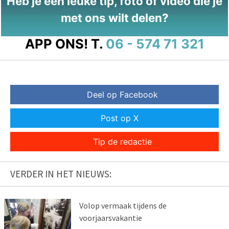
Heb je een leuke tip, foto of video die je
met ons wilt delen?
APP ONS!
T.
06 - 574 71 321
Deel op Facebook
Post op X
Tip de redactie
VERDER IN HET NIEUWS:
Volop vermaak tijdens de
voorjaarsvakantie