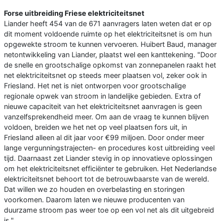
Forse uitbreiding Friese elektriciteitsnet
Liander heeft 454 van de 671 aanvragers laten weten dat er op
dit moment voldoende ruimte op het elektriciteitsnet is om hun
opgewekte stroom te kunnen vervoeren. Huibert Baud, manager
netontwikkeling van Liander, plaatst wel een kanttekening. "Door
de snelle en grootschalige opkomst van zonnepanelen raakt het
net elektriciteitsnet op steeds meer plaatsen vol, zeker ook in
Friesland. Het net is niet ontworpen voor grootschalige
regionale opwek van stroom in landelijke gebieden. Extra of
nieuwe capaciteit van het elektriciteitsnet aanvragen is geen
vanzelfsprekendheid meer. Om aan de vraag te kunnen blijven
voldoen, breiden we het net op veel plaatsen fors uit, in
Friesland alleen al dit jaar voor €99 miljoen. Door onder meer
lange vergunningstrajecten- en procedures kost uitbreiding veel
tijd. Daarnaast zet Liander stevig in op innovatieve oplossingen
om het elektriciteitsnet efficiënter te gebruiken. Het Nederlandse
elektriciteitsnet behoort tot de betrouwbaarste van de wereld.
Dat willen we zo houden en overbelasting en storingen
voorkomen. Daarom laten we nieuwe producenten van
duurzame stroom pas weer toe op een vol net als dit uitgebreid
is."