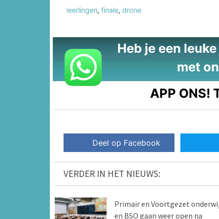
leerlingen
,
finale
,
drone
Heb je een leuke t
met on
APP ONS!
T
Deel op Facebook
VERDER IN HET NIEUWS:
Primair en Voortgezet onderwi
en BSO gaan weer open na