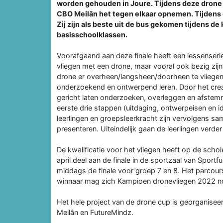
worden gehouden in Joure. Tijdens deze drone c
CBO Meilân het tegen elkaar opnemen. Tijdens d
Zij zijn als beste uit de bus gekomen tijdens de 
basisschoolklassen.
Voorafgaand aan deze finale heeft een lessenserie
vliegen met een drone, maar vooral ook bezig zi
drone er overheen/langsheen/doorheen te vliegen
onderzoekend en ontwerpend leren. Door het creati
gericht laten onderzoeken, overleggen en afste
eerste drie stappen (uitdaging, ontwerpeisen en 
leerlingen en groepsleerkracht zijn vervolgens 
presenteren. Uiteindelijk gaan de leerlingen verde
De kwalificatie voor het vliegen heeft op de sch
april deel aan de finale in de sportzaal van Sportfu
middags de finale voor groep 7 en 8. Het parcours
winnaar mag zich Kampioen dronevliegen 2022 
Het hele project van de drone cup is georganise
Meilân en FutureMindz.