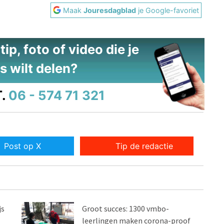
Maak
Jouresdagblad
je Google-favoriet
ip, foto of video die je
s wilt delen?
.
06 - 574 71 321
Post op X
Tip de redactie
js
Groot succes: 1300 vmbo-
leerlingen maken corona-proof