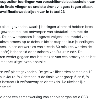
up zullen leerlingen van verschillende basisscholen van
e finale vliegen de snelste dronevliegers tegen elkaar.
kwalificatiewedstrijden van in totaal 23
 plaatsgevonden waarbij leerlingen uiteraard hebben leren
jn geweest met het ontwerpen van obstakels om met de
. Dit ontwerpproces is opgezet volgens het model van
eve proces op te delen in kleine stappen kun je leerlingen
mmen. In een ontwerples van steeds 60 minuten worden de
ideeën) behandeld door trainers van FutureMindz. De
samen verder gegaan met het maken van een prototype en het
r met het uitgekozen obstakel.
olen zelf plaatsgevonden. De gekwalificeerden nemen op 12
n in Joure. 's Ochtends is de finale voor groep 5 en 6, 's
 bestaat uit zelfontworpen obstakels. De uiteindelijke
noemen!
erd door een samenwerking van scholenorganisatie CBO