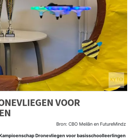
ONEVLIEGEN VOOR
EN
Bron: CBO Meilân en FutureMindz
K Kampioenschap Dronevliegen voor basisschoolleerlingen