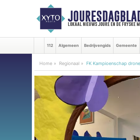
JOURESDAGBLA
lokaal nieuws joure en de fryske 
112
Algemeen
Bedrijvengids
Gemeente
Home
Regionaal
FK Kampioenschap dronev