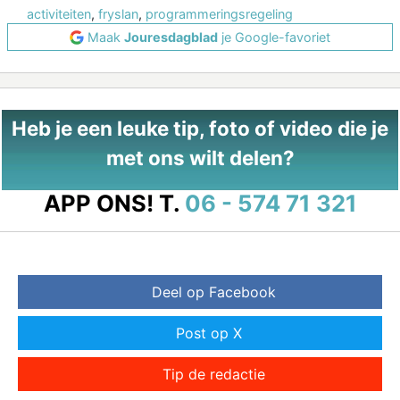
activiteiten
,
fryslan
,
programmeringsregeling
Maak
Jouresdagblad
je Google-favoriet
Heb je een leuke tip, foto of video die je
met ons wilt delen?
APP ONS!
T.
06 - 574 71 321
Deel op Facebook
Post op X
Tip de redactie