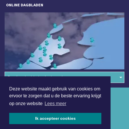
ONLINE DAGBLADEN
Overige dagbladen in de regio
Deze website maakt gebruik van cookies om
Algemene voorwaarden
ervoor te zorgen dat u de beste ervaring krijgt
op onze website
Lees meer
Disclaimer
Privacy Statement
Ik accepteer cookies
Copyright (c) 2026 | Jouresdagblad.nl - Alle rechten