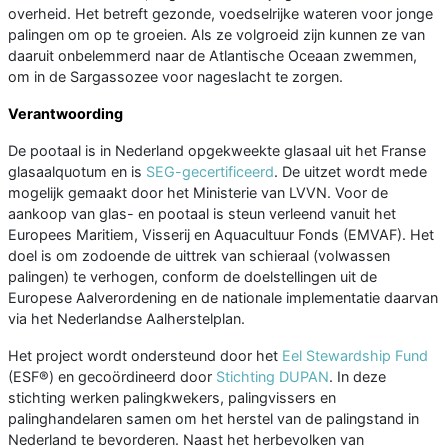
overheid. Het betreft gezonde, voedselrijke wateren voor jonge
palingen om op te groeien. Als ze volgroeid zijn kunnen ze van
daaruit onbelemmerd naar de Atlantische Oceaan zwemmen,
om in de Sargassozee voor nageslacht te zorgen.
Verantwoording
De pootaal is in Nederland opgekweekte glasaal uit het Franse
glasaalquotum en is
SEG-gecertificeerd
. De uitzet wordt mede
mogelijk gemaakt door het Ministerie van LVVN. Voor de
aankoop van glas- en pootaal is steun verleend vanuit het
Europees Maritiem, Visserij en Aquacultuur Fonds (EMVAF). Het
doel is om zodoende de uittrek van schieraal (volwassen
palingen) te verhogen, conform de doelstellingen uit de
Europese Aalverordening en de nationale implementatie daarvan
via het Nederlandse Aalherstelplan.
Het project wordt ondersteund door het
Eel Stewardship Fund
(ESF®) en gecoördineerd door
Stichting DUPAN
. In deze
stichting werken palingkwekers, palingvissers en
palinghandelaren samen om het herstel van de palingstand in
Nederland te bevorderen. Naast het herbevolken van