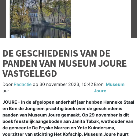
Vorige
V
DE GESCHIEDENIS VAN DE
PANDEN VAN MUSEUM JOURE
VASTGELEGD
Door
Redactie
op
30 november 2023, 10:42
Bron:
Museum
uur
Joure
JOURE - In de afgelopen anderhalf jaar hebben Hanneke Staal
en Ben de Jong een prachtig boek over de geschiedenis
panden van Museum Joure gemaakt. Op 29 november is dit
boek feestelijk aangeboden aan Janita Tabak, wethouder van
de gemeente De Fryske Marren en Ynte Kuindersma,
voorzitter van stichting Het Kofschip. Museum Joure huurt