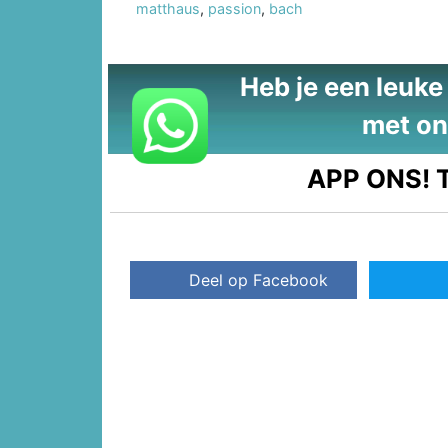
matthaus
,
passion
,
bach
Heb je een leuke t
met on
APP ONS!
T
Deel op Facebook