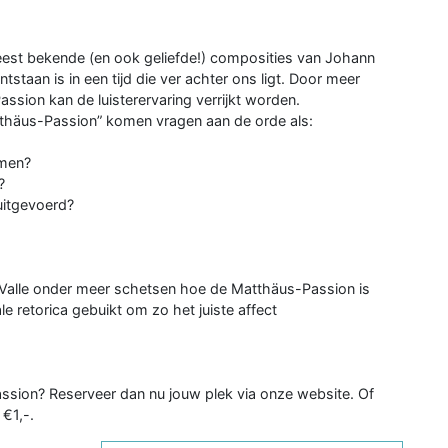
est bekende (en ook geliefde!) composities van Johann
staan is in een tijd die ver achter ons ligt. Door meer
sion kan de luisterervaring verrijkt worden.
atthäus-Passion” komen vragen aan de orde als:
omen?
?
uitgevoerd?
r Valle onder meer schetsen hoe de Matthäus-Passion is
retorica gebuikt om zo het juiste affect
sion? Reserveer dan nu jouw plek via onze website. Of
 €1,-.