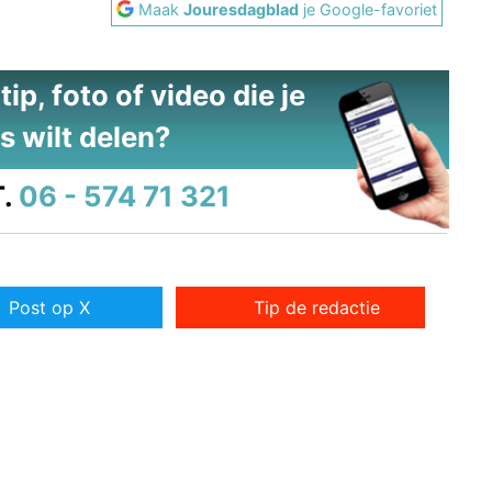
Maak
Jouresdagblad
je Google-favoriet
ip, foto of video die je
s wilt delen?
.
06 - 574 71 321
Post op X
Tip de redactie