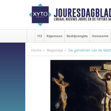
JOURESDAGBLA
lokaal nieuws joure en de fryske 
112
Algemeen
Bedrijvengids
Gemeente
Home
Regionaal
De geheimen van de Mat