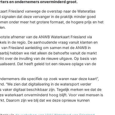
porters en ondernemers onverminderd groot.
aart Friesland vanwege de overstap naar de Wateratlas
signalen dat deze vervanger in de praktijk minder goed
emen onder meer het grotere formaat, de hogere prijs en het
len.
ootste afnemer van de ANWB Waterkaart Friesland via
ls in de regio. De aanhoudende vraag vanuit klanten en
van Friesland aanleiding om samen met de ANWB in
aarbij hebben we niet alleen de behoefte vanuit de markt
over de invulling van de nieuwe uitgave. Op basis van
ualiseerd. Dat heeft geleid tot een nieuwe oplage van de
ondernemers die specifiek op zoek waren naar deze kaart”,
d. “We zien dat digitalisering in de watersport verder
vaker digitaal beschikbaar zijn. Tegelijk merken we dat de
ze waterkaart onverminderd hoog blijft. Voor veel mensen is
rkt. Daarom zijn we blij dat we deze opnieuw kunnen