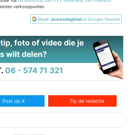
gbaar via
de webshop van VVV Waterland van Friesland
gesloten verkooppunten.
Maak
Jouresdagblad
je Google-favoriet
ip, foto of video die je
s wilt delen?
.
06 - 574 71 321
Post op X
Tip de redactie