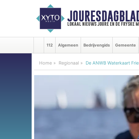
JOURESDAGBLA
lokaal nieuws joure en de fryske 
112
Algemeen
Bedrijvengids
Gemeente
Home
Regionaal
De ANWB Waterkaart Frie