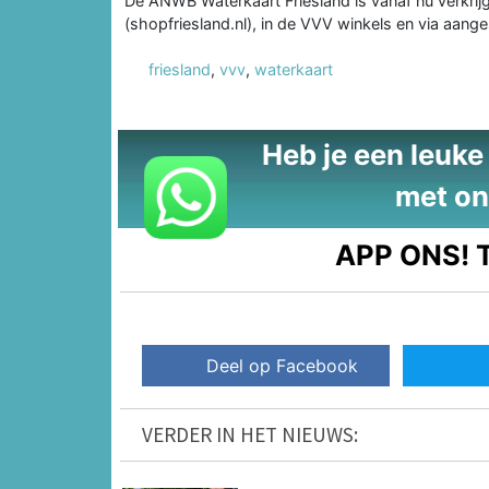
De ANWB Waterkaart Friesland is vanaf nu verkrij
(shopfriesland.nl), in de VVV winkels en via aan
friesland
,
vvv
,
waterkaart
Heb je een leuke t
met on
APP ONS!
T
Deel op Facebook
VERDER IN HET NIEUWS: