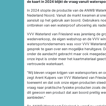
de kaart in 2024 blijkt de vraag vanuit waters
In 2024 stopte de productie van de ANWB Waterk
Nederland Noord. Vanuit de markt kwamen al snel 
aansluit op het gebruik aan boord. Gebruikers no
ontbreken van een waterproof uitvoering als nade
VVV Waterland van Friesland was jarenlang de gr
wederverkoop, de eigen webshop en de VVV winke
watersportondernemers was voor VVV Waterland 
gesprek te gaan over een mogelijke heruitgave. D
onder de aandacht gebracht maar ook meegedacht 
onze input is onder meer het kaartmateriaal geact
vertrouwde waterkaart.
“Wij bleven vragen krijgen van watersporters en 
zegt Arent Kuipers van VVV Waterland van Frieslan
toeneemt en dat ook onze eigen producten steeds 
vraag naar praktische fysieke producten zoals de
dit gewoon een product dat aan boord prettig we
aanbieden.”