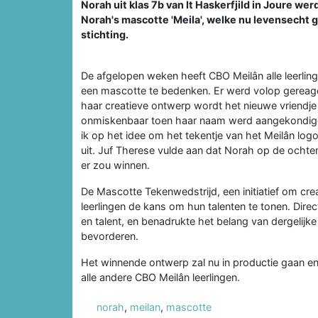
Norah uit klas 7b van It Haskerfjild in Joure w
Norah's mascotte 'Meila', welke nu levensecht 
stichting.
De afgelopen weken heeft CBO Meilân alle leerlin
een mascotte te bedenken. Er werd volop gereag
haar creatieve ontwerp wordt het nieuwe vriendje
onmiskenbaar toen haar naam werd aangekondigd 
ik op het idee om het tekentje van het Meilân log
uit. Juf Therese vulde aan dat Norah op de ocht
er zou winnen.
De Mascotte Tekenwedstrijd, een initiatief om crea
leerlingen de kans om hun talenten te tonen. Direct
en talent, en benadrukte het belang van dergelijke i
bevorderen.
Het winnende ontwerp zal nu in productie gaan 
alle andere CBO Meilân leerlingen.
norah
,
meilan
,
mascotte