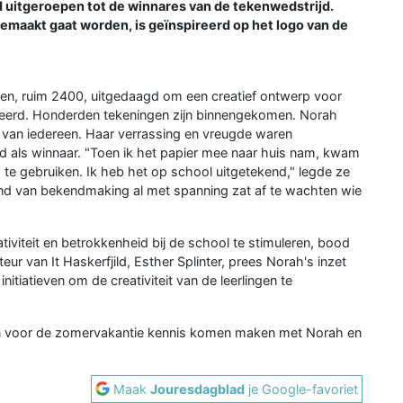
erd uitgeroepen tot de winnares van de tekenwedstrijd.
gemaakt gaat worden, is geïnspireerd op het logo van de
gen, ruim 2400, uitgedaagd om een creatief ontwerp voor
eerd. Honderden tekeningen zijn binnengekomen. Norah
 van iedereen. Haar verrassing en vreugde waren
als winnaar. "Toen ik het papier mee naar huis nam, kwam
o te gebruiken. Ik heb het op school uitgetekend," legde ze
end van bekendmaking al met spanning zat af te wachten wie
tiviteit en betrokkenheid bij de school te stimuleren, bood
eur van It Haskerfjild, Esther Splinter, prees Norah's inzet
nitiatieven om de creativiteit van de leerlingen te
en voor de zomervakantie kennis komen maken met Norah en
Maak
Jouresdagblad
je Google-favoriet