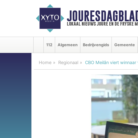
JOURESDAGBLA
lokaal nieuws joure en de fryske 
112
Algemeen
Bedrijvengids
Gemeente
Home
Regionaal
CBO Meilân viert winnaar