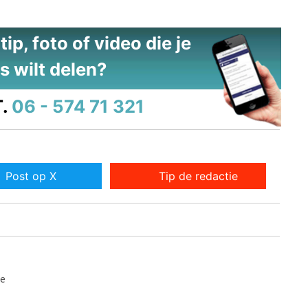
ip, foto of video die je
s wilt delen?
.
06 - 574 71 321
Post op X
Tip de redactie
de