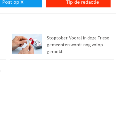
Post op X
Tip de redactie
Stoptober: Vooral in deze Friese
gemeenten wordt nog volop
gerookt
n