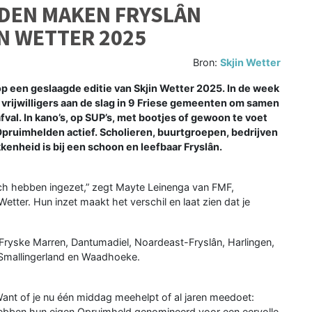
LDEN MAKEN FRYSLÂN
N WETTER 2025
Bron:
Skjin Wetter
op een geslaagde editie van Skjin Wetter 2025. In de week
0 vrijwilligers aan de slag in 9 Friese gemeenten om samen
fval. In kano’s, op SUP’s, met bootjes of gewoon te voet
 Opruimhelden actief. Scholieren, buurtgroepen, bedrijven
kenheid is bij een schoon en leefbaar Fryslân.
e zich hebben ingezet,” zegt Mayte Leinenga van FMF,
Wetter. Hun inzet maakt het verschil en laat zien dat je
ryske Marren, Dantumadiel, Noardeast-Fryslân, Harlingen,
 Smallingerland en Waadhoeke.
Want of je nu één middag meehelpt of al jaren meedoet:
s hebben hun eigen Opruimheld genomineerd voor een eervolle