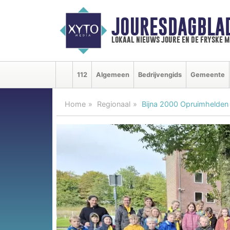
JOURESDAGBLA
lokaal nieuws joure en de fryske 
112
Algemeen
Bedrijvengids
Gemeente
Home
Regionaal
Bijna 2000 Opruimhelden 