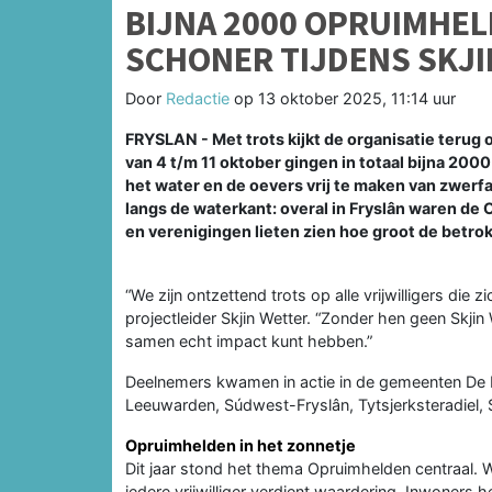
BIJNA 2000 OPRUIMHE
SCHONER TIJDENS SKJI
Door
Redactie
op
13 oktober 2025, 11:14 uur
FRYSLAN - Met trots kijkt de organisatie terug 
van 4 t/m 11 oktober gingen in totaal bijna 200
het water en de oevers vrij te maken van zwerfa
langs de waterkant: overal in Fryslân waren de
en verenigingen lieten zien hoe groot de betrok
“We zijn ontzettend trots op alle vrijwilligers di
projectleider Skjin Wetter. “Zonder hen geen Skjin 
samen echt impact kunt hebben.”
Deelnemers kwamen in actie in de gemeenten De F
Leeuwarden, Súdwest-Fryslân, Tytsjerksteradiel,
Opruimhelden in het zonnetje
Dit jaar stond het thema Opruimhelden centraal. 
iedere vrijwilliger verdient waardering. Inwoner