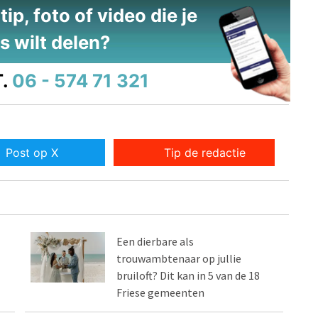
ip, foto of video die je
s wilt delen?
.
06 - 574 71 321
Post op X
Tip de redactie
Een dierbare als
trouwambtenaar op jullie
bruiloft? Dit kan in 5 van de 18
Friese gemeenten