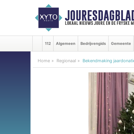
JOURESDAGBLA
lokaal nieuws joure en de fryske 
112
Algemeen
Bedrijvengids
Gemeente
Home
Regionaal
Bekendmaking jaardonatie