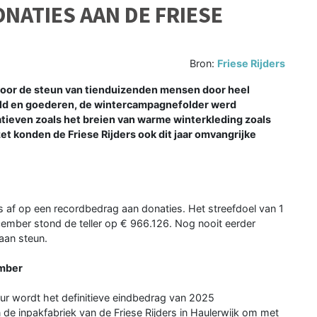
ATIES AAN DE FRIESE
Bron:
Friese Rijders
voor de steun van tienduizenden mensen door heel
eld en goederen, de wintercampagnefolder werd
atieven zoals het breien van warme winterkleding zoals
et konden de Friese Rijders ook dit jaar omvangrijke
s af op een recordbedrag aan donaties. Het streefdoel van 1
ember stond de teller op € 966.126. Nog nooit eerder
 aan steun.
ember
r wordt het definitieve eindbedrag van 2025
de inpakfabriek van de Friese Rijders in Haulerwijk om met