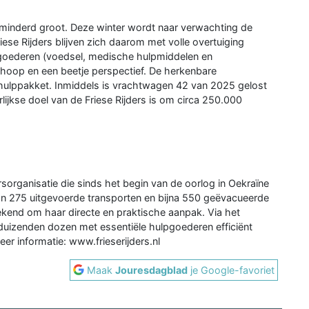
rminderd groot. Deze winter wordt naar verwachting de
ese Rijders blijven zich daarom met volle overtuiging
e goederen (voedsel, medische hulpmiddelen en
 hoop en een beetje perspectief. De herkenbare
hulppakket. Inmiddels is vrachtwagen 42 van 2025 gelost
ijkse doel van de Friese Rijders is om circa 250.000
gersorganisatie die sinds het begin van de oorlog in Oekraïne
 dan 275 uitgevoerde transporten en bijna 550 geëvacueerde
bekend om haar directe en praktische aanpak. Via het
zenden dozen met essentiële hulpgoederen efficiënt
er informatie: www.frieserijders.nl
Maak
Jouresdagblad
je Google-favoriet