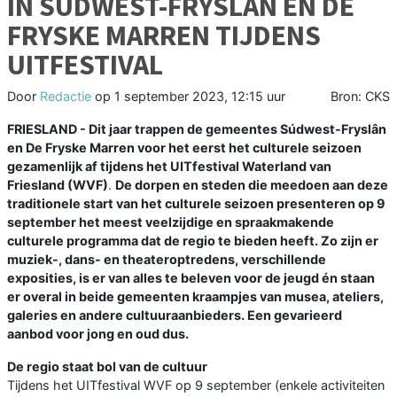
IN SÚDWEST-FRYSLÂN EN DE
FRYSKE MARREN TIJDENS
UITFESTIVAL
Door
Redactie
op
1 september 2023, 12:15 uur
Bron: CKS
FRIESLAND - Dit jaar trappen de gemeentes Súdwest-Fryslân
en De Fryske Marren voor het eerst het culturele seizoen
gezamenlijk af tijdens het UITfestival Waterland van
Friesland (WVF)
.
De dorpen en steden die meedoen aan deze
traditionele start van het culturele seizoen presenteren op 9
september het meest veelzijdige en spraakmakende
culturele programma dat de regio te bieden heeft. Zo zijn er
muziek-, dans- en theateroptredens, verschillende
exposities, is er van alles te beleven voor de jeugd én staan
er overal in beide gemeenten kraampjes van musea, ateliers,
galeries en andere cultuuraanbieders. Een gevarieerd
aanbod voor jong en oud dus.
De regio staat bol van de cultuur
Tijdens het UITfestival WVF op 9 september (enkele activiteiten