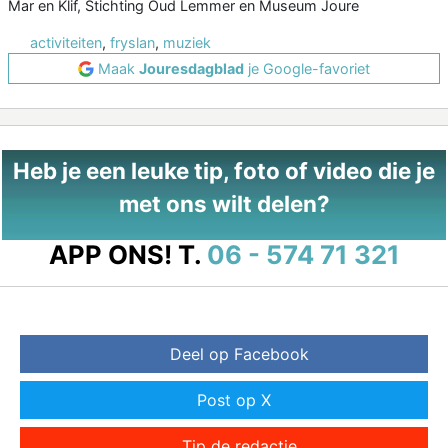
Mar en Klif, Stichting Oud Lemmer en Museum Joure
activiteiten
,
fryslan
,
muziek
Maak
Jouresdagblad
je Google-favoriet
Heb je een leuke tip, foto of video die je
met ons wilt delen?
APP ONS!
T.
06 - 574 71 321
Deel op Facebook
Post op X
Tip de redactie