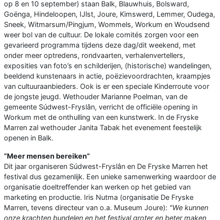
op 8 en 10 september) staan Balk, Blauwhuis, Bolsward,
Goënga, Hindeloopen, IJlst, Joure, Kimswerd, Lemmer, Oudega,
Sneek, Witmarsum/Pingjum, Wommels, Workum en Woudsend
weer bol van de cultuur. De lokale comités zorgen voor een
gevarieerd programma tijdens deze dag/dit weekend, met
onder meer optredens, rondvaarten, verhalenvertellers,
exposities van foto’s en schilderijen, (historische) wandelingen,
beeldend kunstenaars in actie, poëzievoordrachten, kraampjes
van cultuuraanbieders. Ook is er een speciale Kinderroute voor
de jongste jeugd. Wethouder Marianne Poelman, van de
gemeente Súdwest-Fryslân, verricht de officiële opening in
Workum met de onthulling van een kunstwerk. In de Fryske
Marren zal wethouder Janita Tabak het evenement feestelijk
openen in Balk.
“Meer mensen bereiken”
Dit jaar organiseren Súdwest-Fryslân en De Fryske Marren het
festival dus gezamenlijk. Een unieke samenwerking waardoor de
organisatie doeltreffender kan werken op het gebied van
marketing en productie. Iris Nutma (organisatie De Fryske
Marren, tevens directeur van o.a. Museum Joure):
"We kunnen
onze krachten bundelen en het festival groter en beter maken