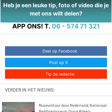
Heb je een leuke tip, foto of video die je
met ons wilt delen?
APP ONS!
T.
06 - 574 71 321
Deel op Facebook
Post op X
Tip de redactie
VERDER IN HET NIEUWS:
Museumtour door Nederland; Nationaal
Reddingmuseum Dorus Rijkers