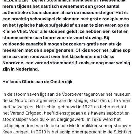
meren tijdens het nautisch evenement een groot aantal
authentieke stoomsloepen af aan de museumsteiger. Het is
een prachtig schouwspel de sloepen met grote rookpluimen
en het typische hakkepufgeluid af en aan te zien varen op de
Kleine Vliet. Voor alle sloepen geldt: ze hebben een ketel en
stoommachine aan boord voor de voortstuwing. Bij
voldoende capaciteit mogen bezoekers gratis een stukje
meevaren met de sloepeigenaren. Of kies voor het ruime sop
en maak een rondvaart over het IJsselmeer met de ss
Noordzee, een varend stoombedrijf zoals er nog maar weinig
zijn in Nederland.
Hollands Glorie aan de Oosterdijk
In de stoomhaven ligt aan de Vooroever tegenover het museum
de ss Noordzee afgemeerd aan de steiger, klaar om uit te varen
met passagiers. Het schip, gebouwd in 1922 en behorend tot
het Varend Erfgoed, heeft dienstgedaan als havensleepboot en
stoomsleper voor duik- en bergingswerk. In 1976 werd het
schip eigendom van de bekende Medemblikker scheepsbouwer
Kees Jongert. In 2010 is het schip ondergebracht in de Stichting