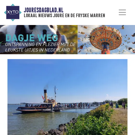
JOURESDAGBLAD.NL
lokaal nieuws joure en de fryske marren