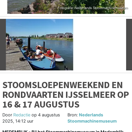
Vorige
V
STOOMSLOEPENWEEKEND EN
RONDVAARTEN IJSSELMEER OP
16 & 17 AUGUSTUS
Door
Redactie
op
4 augustus
Bron:
Nederlands
2025, 14:12 uur
Stoommachinemuseum
MEDEMBLIK - Bij het Stoommachinemuseum in Medemblik