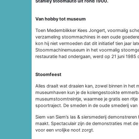
Stanley stoomauto uit rond 1900.
Van hobby tot museum
Toen Medemblikker Kees Jongert, voormalig schee
verzameling stoommachines in een oude goederen
kon hij niet vermoeden dat dit initiatief tien jaar 
Stoommachinemuseum in het voormalig stoomgem
restauratie had ondergaan, werd op 21 juni 1985 d
Stoomfeest
Alles draait wat draaien kan, zowel binnen in he
museumhaven kun je de kolengestookte emmerbagg
museumstoomtreintje, waarmee je gratis een ritje 
spoortraject. De smeden in de oude smederij van
Siem van Siem’s las & siersmederij demonstreren
maakt. Spectaculair zijn de demonstraties met 
voor een vrolijke noot zorgt.