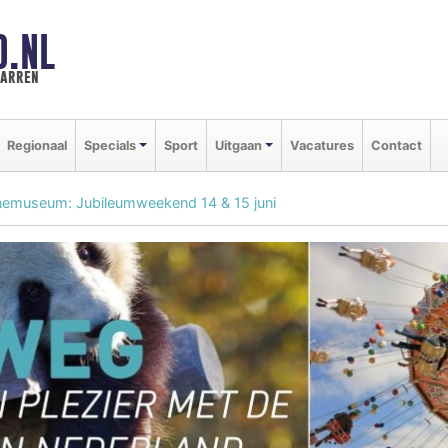
D.NL
marren
Regionaal
Specials
Sport
Uitgaan
Vacatures
Contact
museum: Jubileumweekend 14 & 15 juni