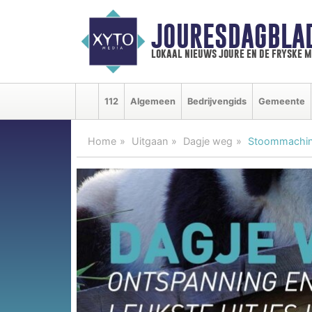
JOURESDAGBLA
lokaal nieuws joure en de fryske 
112
Algemeen
Bedrijvengids
Gemeente
Home
Uitgaan
Dagje weg
Stoommachine