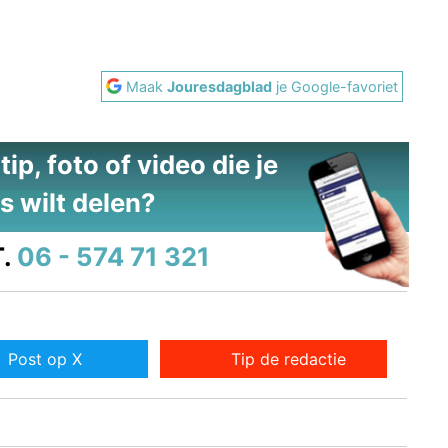
2
Maak
Jouresdagblad
je Google-favoriet
ip, foto of video die je
s wilt delen?
.
06 - 574 71 321
Post op X
Tip de redactie