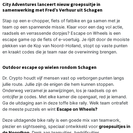
City Adventures lanceert nieuw groepsuitje in
samenwerking met Fred’s Verhuur uit Schagen
Stap op een e-chopper, fiets of fatbike en ga samen met je
team op een spannende missie. Klaar voor een dag vol actie,
raadsels en verrassende dorpjes? Escape on Wheels is een
escape game op de fiets of e-voertuig. Je rijdt door de mooiste
plekken van de Kop van Noord-Holland, stopt op vaste punten
en kraakt codes die je team naar de overwinning brengen.
Outdoor escape op wielen rondom Schagen
Dr. Crypto houdt vijf mensen vast op verborgen punten langs
jullie route. Jullie zijn de enigen die hem kunnen stoppen.
Onderweg verzamel je aanwijzingen, los je raadsels op en
ontcijfer je codes. Met elke kamer die opengaat, red je iemand.
Ga de uitdaging aan in deze toffe bike rally. Welk team ontrafelt
de meeste puzzels en wint
Escape on Wheels?
Deze uitdagende bike rally is een goede mix van teamwork,
plezier en sightseeing, speciaal ontwikkeld voor
groepsuitjes in
de Noordkop
. Denk aan teamuitjes, bedrijfsuitjes,