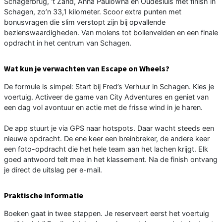
Schagerbrug, ’t Zand, Anna Paulowna en Oudesluis met finish in
Schagen, zo’n 33,1 kilometer. Scoor extra punten met
bonusvragen die slim verstopt zijn bij opvallende
bezienswaardigheden. Van molens tot bollenvelden en een finale
opdracht in het centrum van Schagen.
Wat kun je verwachten van Escape on Wheels?
De formule is simpel: Start bij Fred’s Verhuur in Schagen. Kies je
voertuig. Activeer de game van City Adventures en geniet van
een dag vol avontuur en actie met de frisse wind in je haren.
De app stuurt je via GPS naar hotspots. Daar wacht steeds een
nieuwe opdracht. De ene keer een breinbreker, de andere keer
een foto-opdracht die het hele team aan het lachen krijgt. Elk
goed antwoord telt mee in het klassement. Na de finish ontvang
je direct de uitslag per e-mail.
Praktische informatie
Boeken gaat in twee stappen. Je reserveert eerst het voertuig