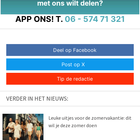
met ons wilt delen?
APP ONS!
T.
06 - 574 71 321
Deel op Facebook
Post op X
Tip de redactie
VERDER IN HET NIEUWS:
Leuke uitjes voor de zomervakantie: dit
wil je deze zomer doen