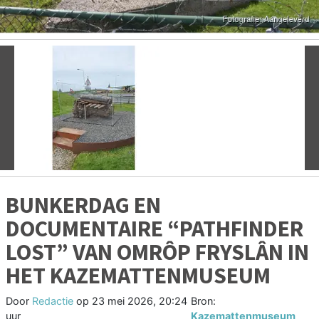
Vorige
V
BUNKERDAG EN
DOCUMENTAIRE “PATHFINDER
LOST” VAN OMRÔP FRYSLÂN IN
HET KAZEMATTENMUSEUM
Door
Redactie
op
23 mei 2026, 20:24
Bron:
uur
Kazemattenmuseum