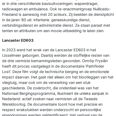
er in drie verschillende basisuitvoeringen: wapendrager,
radiowagen en ambulance. Ook re-enactmentgroep Nullicedo-
Friesland is aanwezig met 20 acteurs. Zij beelden de dienstplicht
in de jaren '80 uit: infanterie. geneeskundige dienst,
verbindingsdienst en administratie dienst. Ze staan paraat met
tenten en attributen om een mooie uitbeelding te laten zien.
Lancaster ED603
In 2023 werd het wrak van de Lancaster ED603 in het
IJsselmeer geborgen. Daarbij werden de stoffelijke resten van
de drie vermiste bemanningsleden gevonden. Omrôp Fryslân
heeft dit proces vastgelegd in de documentaire 'Pathfinder
Lost'. Deze film volgt de technische berging en de emotionele
impact daarvan. Het gaat niet alleen om het blootleggen van het
vliegtuig, maar ook om de verwerking van een stuk
geschiedenis. De zoektocht, die onderdeel was van het
Nationaal Bergingsprogramma, illustreert de unieke aanpak in
Nederland: actief zoeken naar vermisten uit de Tweede
Wereldoorlog. De documentaire toont hoe met precisie en
respect wrakstukken werden onderzocht en persoonlijke
eigendommen werden geïdentificeerd. Het verhaal van de