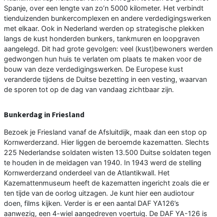
Spanje, over een lengte van zo’n 5000 kilometer. Het verbindt
tienduizenden bunkercomplexen en andere verdedigingswerken
met elkaar. Ook in Nederland werden op strategische plekken
langs de kust honderden bunkers, tankmuren en loopgraven
aangelegd. Dit had grote gevolgen: veel (kust)bewoners werden
gedwongen hun huis te verlaten om plaats te maken voor de
bouw van deze verdedigingswerken. De Europese kust
veranderde tijdens de Duitse bezetting in een vesting, waarvan
de sporen tot op de dag van vandaag zichtbaar zijn.
Bunkerdag in Friesland
Bezoek je Friesland vanaf de Afsluitdijk, maak dan een stop op
Kornwerderzand. Hier liggen de beroemde kazematten. Slechts
225 Nederlandse soldaten wisten 13.500 Duitse soldaten tegen
te houden in de meidagen van 1940. In 1943 werd de stelling
Kornwerderzand onderdeel van de Atlantikwall. Het
Kazemattenmuseum heeft de kazematten ingericht zoals die er
ten tijde van de oorlog uitzagen. Je kunt hier een audiotour
doen, films kijken. Verder is er een aantal DAF YA126’s
aanwezig, een 4-wiel aangedreven voertuig. De DAF YA-126 is