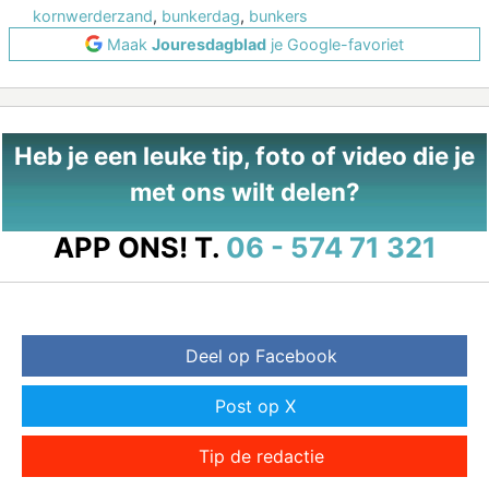
kornwerderzand
,
bunkerdag
,
bunkers
Maak
Jouresdagblad
je Google-favoriet
Heb je een leuke tip, foto of video die je
met ons wilt delen?
APP ONS!
T.
06 - 574 71 321
Deel op Facebook
Post op X
Tip de redactie