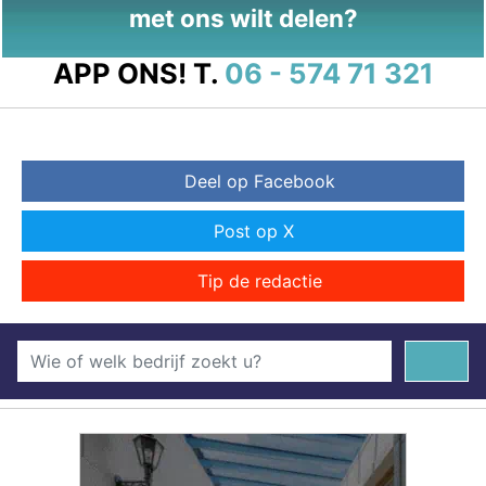
met ons wilt delen?
APP ONS!
T.
06 - 574 71 321
Deel op Facebook
Post op X
Tip de redactie