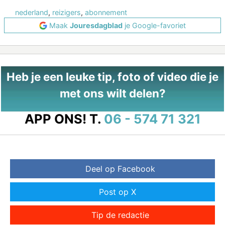
nederland
,
reizigers
,
abonnement
Maak
Jouresdagblad
je Google-favoriet
Heb je een leuke tip, foto of video die je
met ons wilt delen?
APP ONS!
T.
06 - 574 71 321
Deel op Facebook
Post op X
Tip de redactie