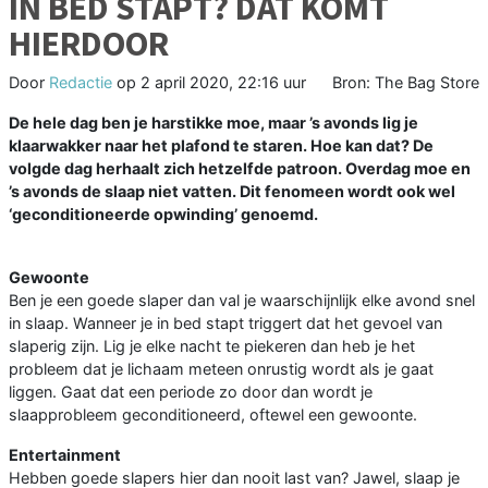
IN BED STAPT? DAT KOMT
HIERDOOR
Door
Redactie
op
2 april 2020, 22:16 uur
Bron: The Bag Store
De hele dag ben je harstikke moe, maar ’s avonds lig je
klaarwakker naar het plafond te staren. Hoe kan dat? De
volgde dag herhaalt zich hetzelfde patroon. Overdag moe en
’s avonds de slaap niet vatten. Dit fenomeen wordt ook wel
‘geconditioneerde opwinding’ genoemd.
Gewoonte
Ben je een goede slaper dan val je waarschijnlijk elke avond snel
in slaap. Wanneer je in bed stapt triggert dat het gevoel van
slaperig zijn. Lig je elke nacht te piekeren dan heb je het
probleem dat je lichaam meteen onrustig wordt als je gaat
liggen. Gaat dat een periode zo door dan wordt je
slaapprobleem geconditioneerd, oftewel een gewoonte.
Entertainment
Hebben goede slapers hier dan nooit last van? Jawel, slaap je