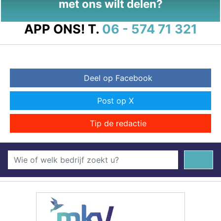
met ons wilt delen?
APP ONS!
T.
06 - 574 71 321
Deel op Facebook
Post op X
Tip de redactie