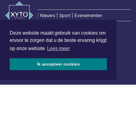
|
Nieuws | Sport | Evenementen
Deze website maakt gebruik van cookies om
Hoofdvestiging:
ervoor te zorgen dat u de beste ervaring krijgt
van Benthuizenlaan 1
op onze website
Lees meer
1701 BZ Heerhugowaard
072 8200 600
Ik accepteer cookies
redactie@xyto.nl
www.xyto.nl
SOCIAL MEDIA
NIEUWSBRIEF AANMELDEN
Schrijf je in voor onze nieuwsbrief en krijg wekelijks een
samenvatting van alle gebeurtenissen uit jouw regio.