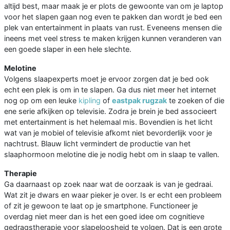
altijd best, maar maak je er plots de gewoonte van om je laptop
voor het slapen gaan nog even te pakken dan wordt je bed een
plek van entertainment in plaats van rust. Eveneens mensen die
ineens met veel stress te maken krijgen kunnen veranderen van
een goede slaper in een hele slechte.
Melotine
Volgens slaapexperts moet je ervoor zorgen dat je bed ook
echt een plek is om in te slapen. Ga dus niet meer het internet
nog op om een leuke
kipling
of
eastpak rugzak
te zoeken of die
ene serie afkijken op televisie. Zodra je brein je bed associeert
met entertainment is het helemaal mis. Bovendien is het licht
wat van je mobiel of televisie afkomt niet bevorderlijk voor je
nachtrust. Blauw licht vermindert de productie van het
slaaphormoon melotine die je nodig hebt om in slaap te vallen.
Therapie
Ga daarnaast op zoek naar wat de oorzaak is van je gedraai.
Wat zit je dwars en waar pieker je over. Is er echt een probleem
of zit je gewoon te laat op je smartphone. Functioneer je
overdag niet meer dan is het een goed idee om cognitieve
gedragstherapie voor slapeloosheid te volgen. Dat is een grote