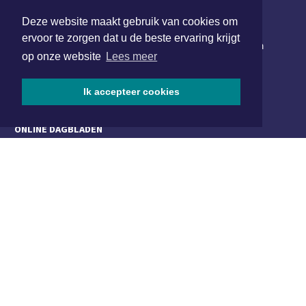
NIEUWSBRIEF AANMELDEN
Deze website maakt gebruik van cookies om
ervoor te zorgen dat u de beste ervaring krijgt
Schrijf je in voor onze nieuwsbrief en krijg wekelijks een
op onze website
Lees meer
samenvatting van alle gebeurtenissen uit jouw regio.
Aanmelden
Ik accepteer cookies
ONLINE DAGBLADEN
Overige dagbladen in de regio