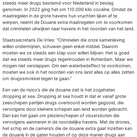
steeds meer drugs bestemd voor Nederland in beslag
genomen. In 2022 ging het om 110.000 kilo cocaïne. Omdat de
maatregelen in de grote havens hun vruchten lijken af te
werpen, neemt de Douane extra maatregelen om te voorkomen
dat criminelen uitwijken naar havens in het noorden van het land.
Staatssecretaris De Vries: “Criminelen die onze samenleving
willen ondermijnen, schuwen geen enkel middel. Daarom
moeten we ze steeds een stap voor willen blijven. Het is goed
dat we steeds meer drugs tegenhouden in Rotterdam. Maar we
mogen niet verslappen. Om een waterbedeffect te voorkomen,
moeten we ook in het noorden van ons land alles op alles zetten
om drugssmokkel tegen te gaan.”
Een van de risico’s die de douane ziet is het zogeheten
dropping at sea. Dropping at sea houdt in dat er vanaf grote
zeeschepen partijen drugs overboord worden gegooid, die
vervolgens door kleinere schepen aan land worden gebracht.
Dan kan het gaan om plezierschepen of vissersboten die
vervolgens aanmeren in de noordelijke havens. Met de drones,
het schip en de camera’s die de douane extra gaat inzetten kan
de douane in de gaten houden of op deze manier drugs aan