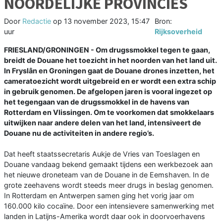
NOORDELIJKE PROVINCIES
Door
Redactie
op
13 november 2023, 15:47
Bron:
uur
Rijksoverheid
FRIESLAND/GRONINGEN - Om drugssmokkel tegen te gaan,
breidt de Douane het toezicht in het noorden van het land uit.
In Fryslân en Groningen gaat de Douane drones inzetten, het
cameratoezicht wordt uitgebreid en er wordt een extra schip
in gebruik genomen. De afgelopen jaren is vooral ingezet op
het tegengaan van de drugssmokkel in de havens van
Rotterdam en Vlissingen. Om te voorkomen dat smokkelaars
uitwijken naar andere delen van het land, intensiveert de
Douane nu de activiteiten in andere regio’s.
Dat heeft staatssecretaris Aukje de Vries van Toeslagen en
Douane vandaag bekend gemaakt tijdens een werkbezoek aan
het nieuwe droneteam van de Douane in de Eemshaven. In de
grote zeehavens wordt steeds meer drugs in beslag genomen.
In Rotterdam en Antwerpen samen ging het vorig jaar om
160.000 kilo cocaïne. Door een intensievere samenwerking met
landen in Latijns-Amerika wordt daar ook in doorvoerhavens