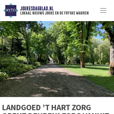
JOURESDAGBLAD.NL
lokaal nieuws joure en de fryske marren
LANDGOED ’T HART ZORG